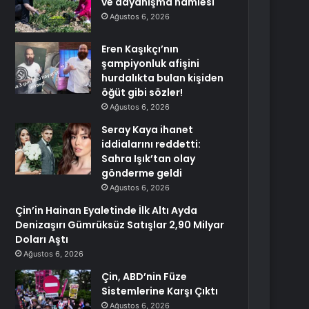
ve dayanışma hamlesi
Ağustos 6, 2026
Eren Kaşıkçı’nın
şampiyonluk afişini
hurdalıkta bulan kişiden
öğüt gibi sözler!
Ağustos 6, 2026
Seray Kaya ihanet
iddialarını reddetti:
Sahra Işık’tan olay
gönderme geldi
Ağustos 6, 2026
Çin’in Hainan Eyaletinde İlk Altı Ayda
Denizaşırı Gümrüksüz Satışlar 2,90 Milyar
Doları Aştı
Ağustos 6, 2026
Çin, ABD’nin Füze
Sistemlerine Karşı Çıktı
Ağustos 6, 2026