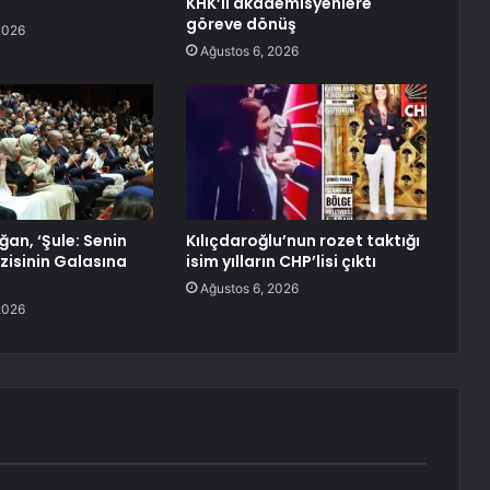
KHK’li akademisyenlere
göreve dönüş
2026
Ağustos 6, 2026
an, ‘Şule: Senin
Kılıçdaroğlu’nun rozet taktığı
zisinin Galasına
isim yılların CHP’lisi çıktı
Ağustos 6, 2026
2026