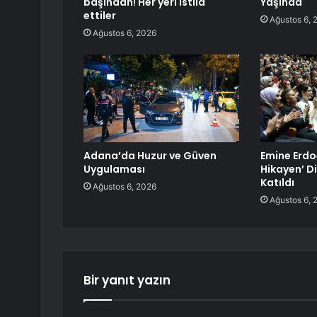
başından! Her yeri istila
Yaşında
ettiler
Ağustos 6, 
Ağustos 6, 2026
Adana’da Huzur ve Güven
Emine Erdoğ
Uygulaması
Hikayen’ Di
Katıldı
Ağustos 6, 2026
Ağustos 6, 
Bir yanıt yazın