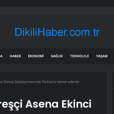
ve iş geliştirme uzmanı İrem Eribol: Teknoloji var, ortak çalışma kültürü yo
FA
HABER
EKONOMI
SAĞLIK
TEKNOLOJI
YAŞAM
nci Dünya Şampiyonası’nda Türkiye’yi temsil edecek
reşçi Asena Ekinci