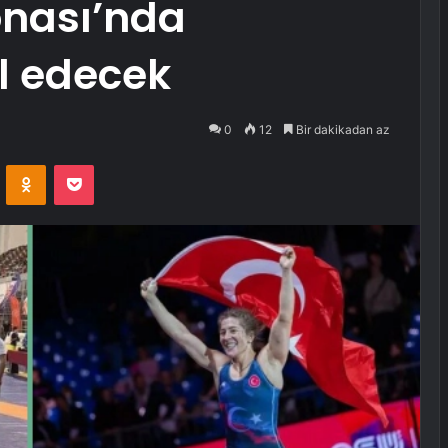
nası’nda
il edecek
0
12
Bir dakikadan az
VKontakte
Odnoklassniki
Pocket