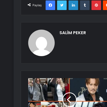
Facebook
Twitter
LinkedIn
Tumblr
Pint
Paylaş
SALİM PEKER