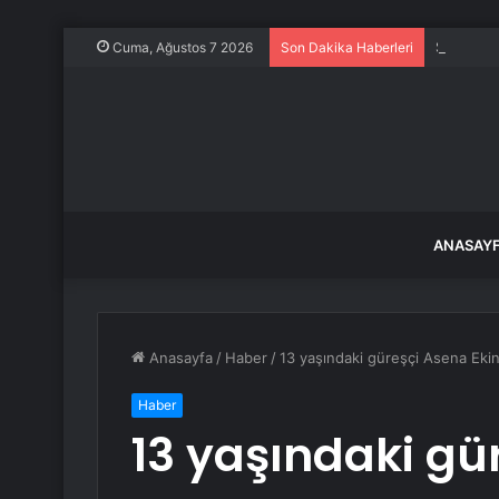
Strateji 
Cuma, Ağustos 7 2026
Son Dakika Haberleri
ANASAY
Anasayfa
/
Haber
/
13 yaşındaki güreşçi Asena Eki
Haber
13 yaşındaki gü