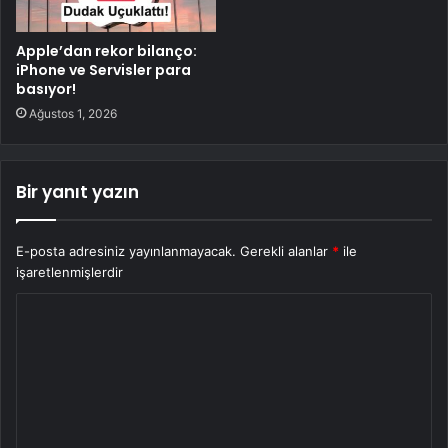
Apple’dan rekor bilanço:
iPhone ve Servisler para
basıyor!
Ağustos 1, 2026
Bir yanıt yazın
E-posta adresiniz yayınlanmayacak.
Gerekli alanlar
*
ile
işaretlenmişlerdir
Y
o
r
u
m