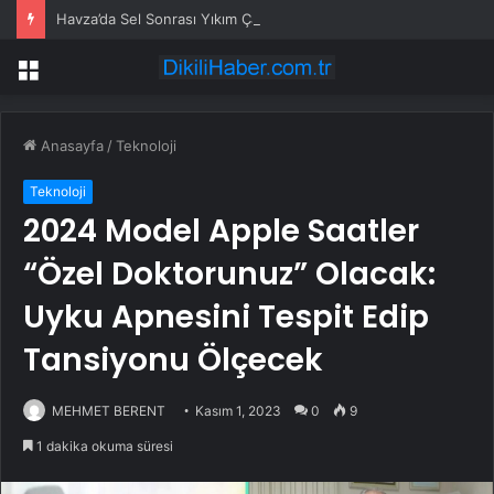
Havza’da Sel Sonrası Yıkım Çalışmaları Sürüyor
Menü
Anasayfa
/
Teknoloji
Teknoloji
2024 Model Apple Saatler
“Özel Doktorunuz” Olacak:
Uyku Apnesini Tespit Edip
Tansiyonu Ölçecek
MEHMET BERENT
Kasım 1, 2023
0
9
1 dakika okuma süresi