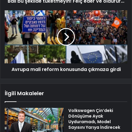
Balı bu şekilde tüketmeyin! Felç eder ve öldürür...
Avrupa mali reform konusunda çıkmaza girdi
İlgili Makaleler
Volkswagen Çin’deki
Dönüşüme Ayak
Uyduramadı, Model
Sayısını Yarıya İndirecek