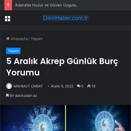
Adana’da Huzur ve Güven Uygulaması
Menü
Anasayfa
/
Yaşam
Yaşam
5 Aralık Akrep Günlük Burç
Yorumu
MAHMUT ONRAT
Aralık 6, 2022
0
18
Bir dakikadan az