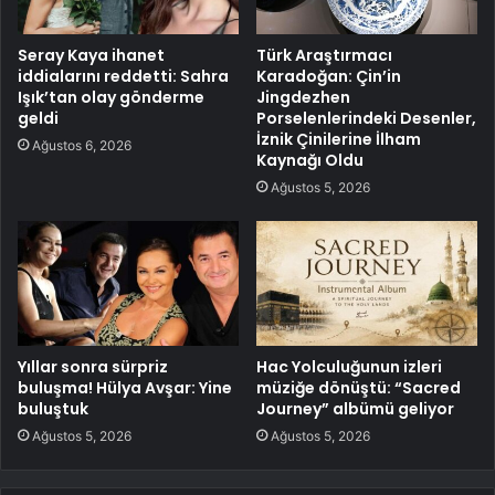
Seray Kaya ihanet
Türk Araştırmacı
iddialarını reddetti: Sahra
Karadoğan: Çin’in
Işık’tan olay gönderme
Jingdezhen
geldi
Porselenlerindeki Desenler,
İznik Çinilerine İlham
Ağustos 6, 2026
Kaynağı Oldu
Ağustos 5, 2026
Yıllar sonra sürpriz
Hac Yolculuğunun izleri
buluşma! Hülya Avşar: Yine
müziğe dönüştü: “Sacred
buluştuk
Journey” albümü geliyor
Ağustos 5, 2026
Ağustos 5, 2026