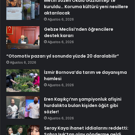
Metin Sözen Okulu Gaziantep’te
kuruldu… Koruma kültürü yeni nesillere
aktarılacak
Ağustos 6, 2026
Gebze Meclisi’nden öğrencilere
destek kararı
Ağustos 6, 2026
“Otomotiv pazarı yıl sonunda yüzde 20 daralabilir”
Ağustos 6, 2026
İzmir Bornova’da tarım ve dayanışma
hamlesi
Ağustos 6, 2026
Eren Kaşıkçı’nın şampiyonluk afişini
hurdalıkta bulan kişiden öğüt gibi
sözler!
Ağustos 6, 2026
Seray Kaya ihanet iddialarını reddetti:
Sahra Işık’tan olay gönderme geldi