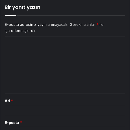
Bir yanıt yazın
E-posta adresiniz yayınlanmayacak.
Gerekli alanlar
*
ile
işaretlenmişlerdir
Y
o
r
u
m
*
Ad
*
E-posta
*