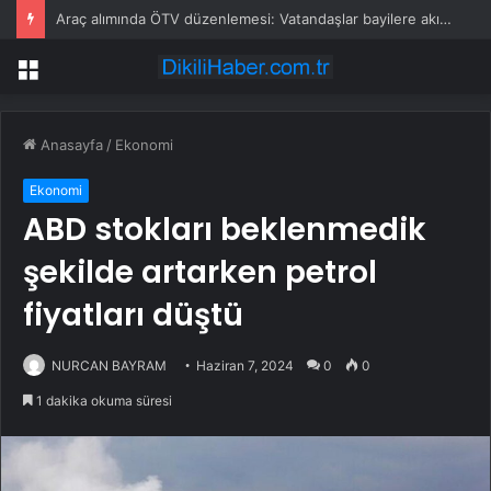
Araç alımında ÖTV düzenlemesi: Vatandaşlar bayilere akın etti
Menü
Anasayfa
/
Ekonomi
Ekonomi
ABD stokları beklenmedik
şekilde artarken petrol
fiyatları düştü
NURCAN BAYRAM
Haziran 7, 2024
0
0
1 dakika okuma süresi