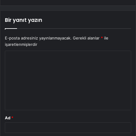
Bir yanıt yazın
E-posta adresiniz yayınlanmayacak.
Gerekli alanlar
*
ile
işaretlenmişlerdir
Y
o
r
u
m
*
Ad
*