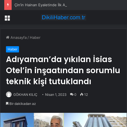
Çin’in Hainan Eyaletinde İlk Altı Ayda Denizaşırı Gümrüksüz Satışlar 2,90 Milyar Doları Aştı
Menü
Anasayfa
/
Haber
Haber
Adıyaman’da yıkılan İsias
Otel’in inşaatından sorumlu
teknik kişi tutuklandı
GÖKHAN KILIÇ
Nisan 1, 2023
0
12
Bir dakikadan az