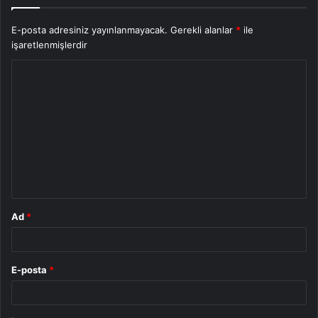
E-posta adresiniz yayınlanmayacak.
Gerekli alanlar
*
ile
işaretlenmişlerdir
Y
o
r
u
m
*
Ad
*
E-posta
*