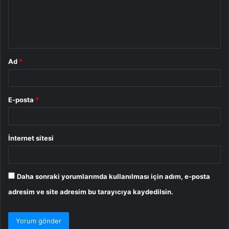
u
m
*
Ad
*
E-posta
*
İnternet sitesi
Daha sonraki yorumlarımda kullanılması için adım, e-posta
adresim ve site adresim bu tarayıcıya kaydedilsin.