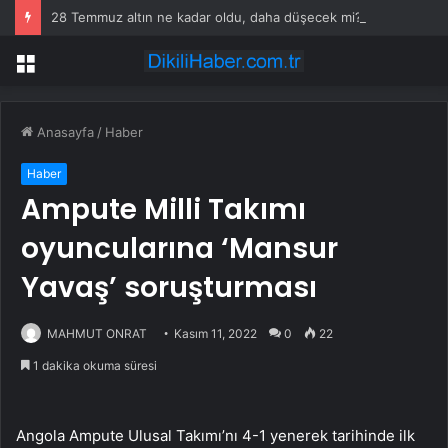
28 Temmuz altın ne kadar oldu, daha düşecek mi? SON DAKİKA! Altın fiyatları yükseldi mi, düştü mü? Güncel altın fiyatları!
Menü
Anasayfa
/
Haber
Haber
Ampute Milli Takımı
oyuncularına ‘Mansur
Yavaş’ soruşturması
MAHMUT ONRAT
Kasım 11, 2022
0
22
1 dakika okuma süresi
Angola Ampute Ulusal Takımı’nı 4-1 yenerek tarihinde ilk