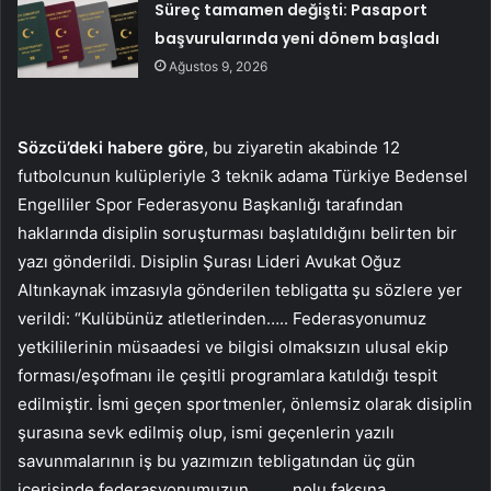
Süreç tamamen değişti: Pasaport
başvurularında yeni dönem başladı
Ağustos 9, 2026
Sözcü’deki habere göre
, bu ziyaretin akabinde 12
futbolcunun kulüpleriyle 3 teknik adama Türkiye Bedensel
Engelliler Spor Federasyonu Başkanlığı tarafından
haklarında disiplin soruşturması başlatıldığını belirten bir
yazı gönderildi. Disiplin Şurası Lideri Avukat Oğuz
Altınkaynak imzasıyla gönderilen tebligatta şu sözlere yer
verildi: “Kulübünüz atletlerinden….. Federasyonumuz
yetkililerinin müsaadesi ve bilgisi olmaksızın ulusal ekip
forması/eşofmanı ile çeşitli programlara katıldığı tespit
edilmiştir. İsmi geçen sportmenler, önlemsiz olarak disiplin
şurasına sevk edilmiş olup, ismi geçenlerin yazılı
savunmalarının iş bu yazımızın tebligatından üç gün
içerisinde federasyonumuzun …….. nolu faksına