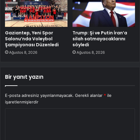
Gaziantep, Yeni Spor
Trump: Şi ve Putin İran’a
Salonu’nda Voleybol
silah satmayacaklarını
Şampiyonası Düzenledi
söyledi
Ağustos 8, 2026
Ağustos 8, 2026
Bir yanıt yazın
E-posta adresiniz yayınlanmayacak.
Gerekli alanlar
*
ile
işaretlenmişlerdir
Y
o
r