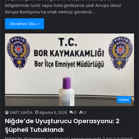
bölgelerinde turist sayısı hızla gerileyince yedi Avrupa ülkesi
Avrupa Komisyonu'na ortak mektup gönderdi.…
Devamını Oku »
Haber
ÜMİT SAVĞA
Ağustos 6, 2026
0
0
Niğde’de Uyuşturucu Operasyonu: 2
Şüpheli Tutuklandı
Niğde'de düzenlenen uyuşturucu operasyonunda 2 kişi tutuklandı,