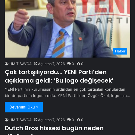
Haber
ÜMİT SAVĞA
Ağustos 7, 2026
0
0
Çok tartışılıyordu… YENİ Parti’den
açıklama geldi: ‘Bu logo değişecek’
YENİ Parti'nin kurulmasının ardından en çok tartışılan konulardan
biri de partinin logosu oldu. YENİ Parti lideri Özgür Özel, logo için…
Devamını Oku »
ÜMİT SAVĞA
Ağustos 7, 2026
0
0
Dutch Bros hissesi bugün neden