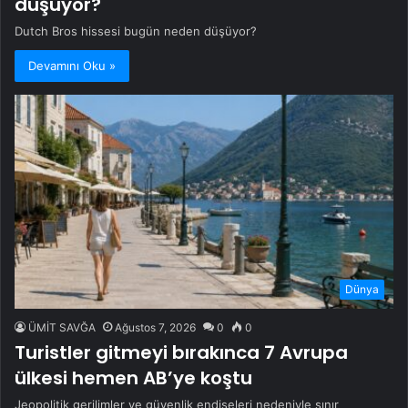
düşüyor?
Dutch Bros hissesi bugün neden düşüyor?
Devamını Oku »
Dünya
ÜMİT SAVĞA
Ağustos 7, 2026
0
0
Turistler gitmeyi bırakınca 7 Avrupa
ülkesi hemen AB’ye koştu
Jeopolitik gerilimler ve güvenlik endişeleri nedeniyle sınır