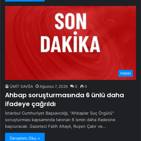
Haber
ÜMİT SAVĞA
Ağustos 7, 2026
0
0
Ahbap soruşturmasında 6 ünlü daha
ifadeye çağrıldı
İstanbul Cumhuriyet Başsavcılığı, "Ahbaplar Suç Örgütü"
soruşturması kapsamında tanınan 6 ismin daha ifadesine
başvuracak. Gazeteci Fatih Altaylı, Ruşen Çakır ve…
Devamını Oku »