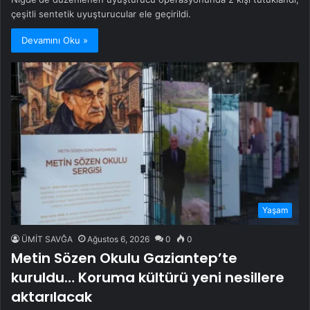
çeşitli sentetik uyuşturucular ele geçirildi.
Devamını Oku »
Yaşam
ÜMİT SAVĞA
Ağustos 6, 2026
0
0
Metin Sözen Okulu Gaziantep’te
kuruldu… Koruma kültürü yeni nesillere
aktarılacak