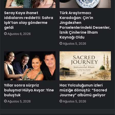
Seray Kaya ihanet
Türk Araştırmacı
iddialarını reddetti: Sahra
Karadoğan: Çin’in
Işık’tan olay gönderme
Jingdezhen
geldi
Porselenlerindeki Desenler,
İznik Çinilerine İlham
Ağustos 6, 2026
Kaynağı Oldu
Ağustos 5, 2026
Yıllar sonra sürpriz
Hac Yolculuğunun izleri
buluşma! Hülya Avşar: Yine
müziğe dönüştü: “Sacred
buluştuk
Journey” albümü geliyor
Ağustos 5, 2026
Ağustos 5, 2026