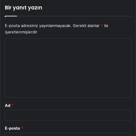
Bir yanıt yazın
E-posta adresiniz yayınlanmayacak.
Gerekli alanlar
*
ile
işaretlenmişlerdir
Y
o
r
u
m
*
Ad
*
E-posta
*