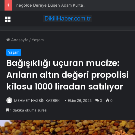
İnegöl’de Dereye Düşen Adam Kurtarıldı
Menü
Anasayfa
/
Yaşam
Yaşam
Bağışıklığı uçuran mucize:
Arıların altın değeri propolisi
kilosu 1000 liradan satılıyor
MEHMET HAZBİN KAZBEK
Ekim 26, 2025
0
0
1 dakika okuma süresi