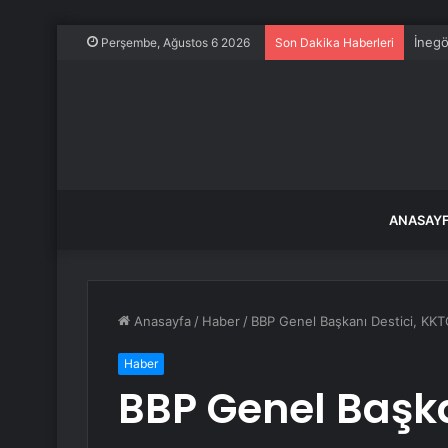
İnegö
Perşembe, Ağustos 6 2026
Son Dakika Haberleri
ANASAY
Anasayfa
/
Haber
/
BBP Genel Başkanı Destici, KKT
Haber
BBP Genel Başka