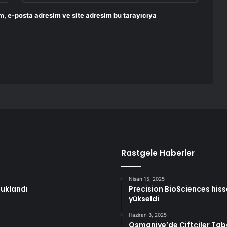
m, e-posta adresim ve site adresim bu tarayıcıya
Rastgele Haberler
Nisan 15, 2025
tuklandı
Precision BioSciences hisse
yükseldi
Haziran 3, 2025
Osmaniye’de Çiftçiler Tab