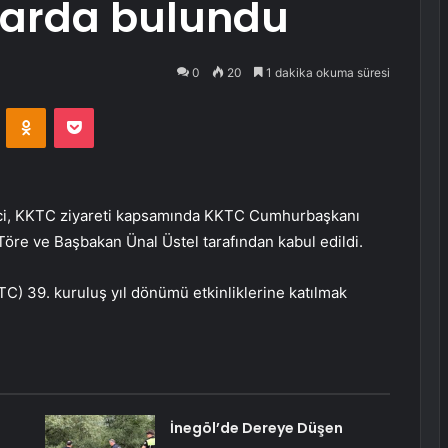
larda bulundu
0
20
1 dakika okuma süresi
VKontakte
Odnoklassniki
Pocket
stici, KKTC ziyareti kapsamında KKTC Cumhurbaşkanı
 Töre ve Başbakan Ünal Üstel tarafından kabul edildi.
TC) 39. kuruluş yıl dönümü etkinliklerine katılmak
İnegöl’de Dereye Düşen