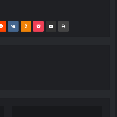
erest
Reddit
VKontakte
Odnoklassniki
Pocket
E-Posta ile paylaş
Yazdır