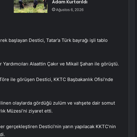
Adam Kurtarıldı
Ağustos 6, 2026
k başlayan Destici, Tatar’a Türk bayrağı işli tablo
 Yardımcıları Alaattin Çakır ve Mikail Şahan ile görüştü.
Töre ile görüşen Destici, KKTC Başbakanlık Ofisi’nde
 bilinen olaylarda gördüğü zulüm ve vahşete dair somut
ık Müzesi’ni ziyaret etti.
ler gerçekleştiren Destici’nin yarın yapılacak KKTC’nin
di.