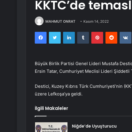
KKTC’de temas
MAHMUT ONRAT
Kasım 14, 2022
Facebook
Twitter
LinkedIn
Tumblr
Pinterest
Reddit
Büyük Birlik Partisi Genel Lideri Mustafa De
Ersin Tatar, Cumhuriyet Meclisi Lideri Şiddetli
Destici, Kuzey Kıbrıs Türk Cumhuriyeti’nin (KK
üzere Lefkoşa’ya geldi.
İlgili Makaleler
Niğde’de Uyuşturucu