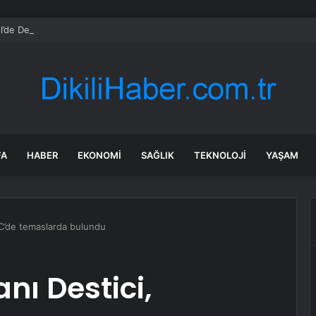
l’de Dereye Düşen Adam Kurtarıldı
FA
HABER
EKONOMI
SAĞLIK
TEKNOLOJI
YAŞAM
C’de temaslarda bulundu
nı Destici,