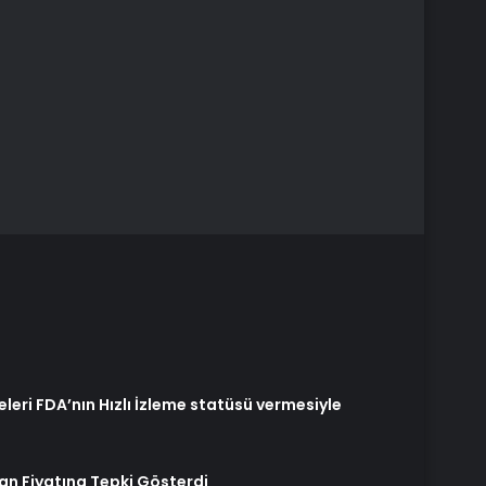
leri FDA’nın Hızlı İzleme statüsü vermesiyle
an Fiyatına Tepki Gösterdi