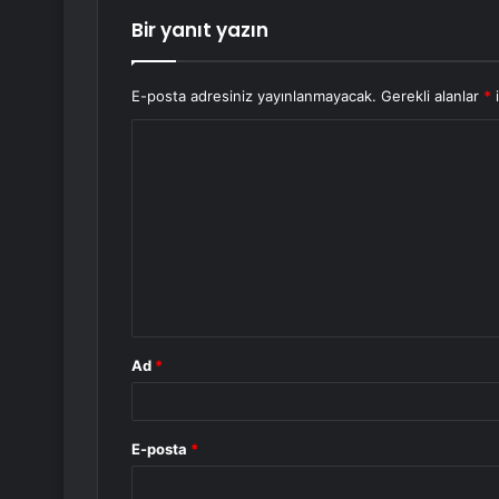
Bir yanıt yazın
E-posta adresiniz yayınlanmayacak.
Gerekli alanlar
*
i
Y
o
r
u
m
*
Ad
*
E-posta
*