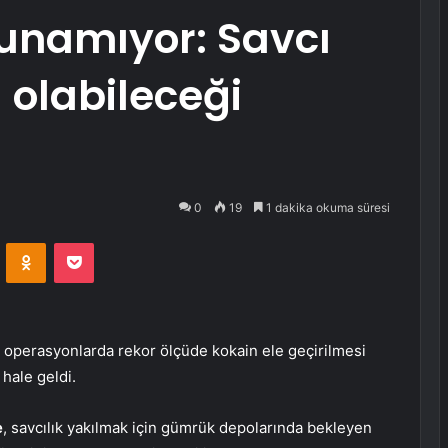
lunamıyor: Savcı
 olabileceği
0
19
1 dakika okuma süresi
VKontakte
Odnoklassniki
Pocket
n operasyonlarda rekor ölçüde kokain ele geçirilmesi
hale geldi.
e
, savcılık yakılmak için gümrük depolarında bekleyen