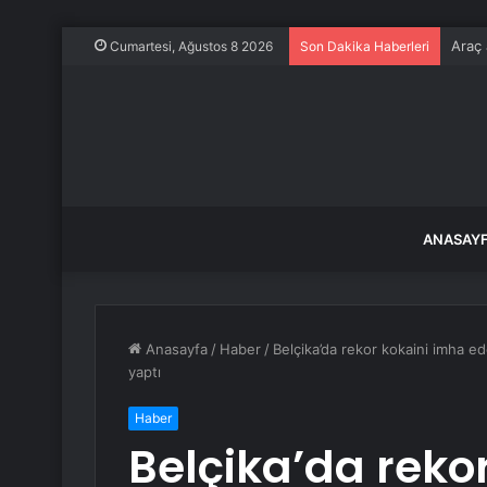
Araç 
Cumartesi, Ağustos 8 2026
Son Dakika Haberleri
ANASAY
Anasayfa
/
Haber
/
Belçika’da rekor kokaini imha ed
yaptı
Haber
Belçika’da reko