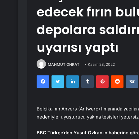
edecek fırın bu
depolara saldırı
uyarısı yaptı
MAHMUT ONRAT
Kasım 23, 2022
Facebook
Twitter
LinkedIn
Tumblr
Pinterest
Reddit
Belçika’nın Anvers (Antwerp) limanında yapıla
nedeniyle, uyuşturucu yakma tesisleri yetersiz 
BBC Türkçe’den Yusuf Özkan’ın haberine gör