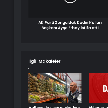
AK Parti Zonguldak Kadın Kolları
Başkanı Ayşe Erbay istifa etti
İlgili Makaleler
Maltepe’de zincir marketlere
Ahbap sor