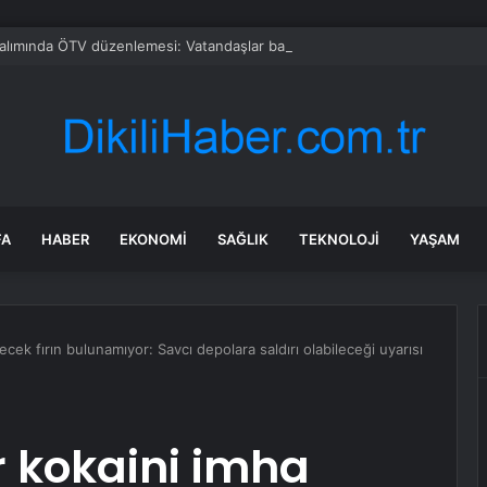
alımında ÖTV düzenlemesi: Vatandaşlar bayilere akın etti
FA
HABER
EKONOMI
SAĞLIK
TEKNOLOJI
YAŞAM
ecek fırın bulunamıyor: Savcı depolara saldırı olabileceği uyarısı
r kokaini imha