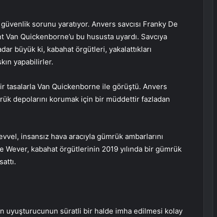
 güvenlik sorunu yaratıyor. Anvers savcısı Franky De
ent Van Quickenborne’u bu hususta uyardı. Savcıya
r büyük ki, kabahat örgütleri, yakalattıkları
ın yapabilirler.
ir tasalarla Van Quickenborne ile görüştü. Anvers
rük depolarını korumak için bir müddettir fazladan
evvel, insansız hava aracıyla gümrük ambarlarını
 De Wever, kabahat örgütlerinin 2019 yılında bir gümrük
attı.
en uyuşturucunun süratli bir halde imha edilmesi kolay