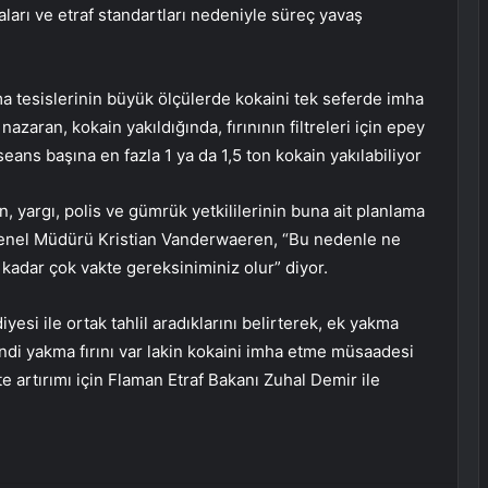
maları ve etraf standartları nedeniyle süreç yavaş
 tesislerinin büyük ölçülerde kokaini tek seferde imha
zaran, kokain yakıldığında, fırınının filtreleri için epey
seans başına en fazla 1 ya da 1,5 ton kokain yakılabiliyor
n, yargı, polis ve gümrük yetkililerinin buna ait planlama
enel Müdürü Kristian Vanderwaeren, “Bu nedenle ne
 kadar çok vakte gereksiniminiz olur” diyor.
si ile ortak tahlil aradıklarını belirterek, ek yakma
endi yakma fırını var lakin kokaini imha etme müsaadesi
 artırımı için Flaman Etraf Bakanı Zuhal Demir ile