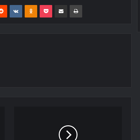
erest
Reddit
VKontakte
Odnoklassniki
Pocket
E-Posta ile paylaş
Yazdır