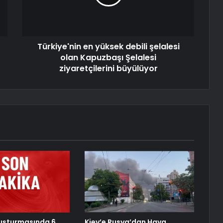
Türkiye'nin en yüksek debili şelalesi
olan Kapuzbaşı Şelalesi
ziyaretçilerini büyülüyor
uşturmasında 6
Kiev’e Rusya’dan Hava