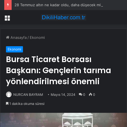
28 Temmuz altın ne kadar oldu, daha düşecek mi? SON DAKİKA! Altın fiyatları yükseldi mi, düştü mü? Güncel altın fiyatları!
Menü
Anasayfa
/
Ekonomi
Ekonomi
Bursa Ticaret Borsası
Başkanı: Gençlerin tarıma
yönlendirilmesi önemli
NURCAN BAYRAM
Mayıs 14, 2024
0
0
1 dakika okuma süresi