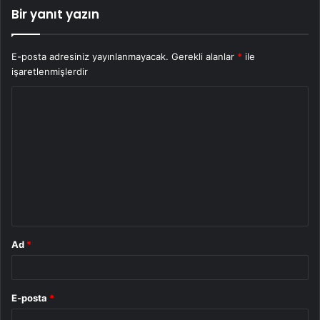
Bir yanıt yazın
E-posta adresiniz yayınlanmayacak.
Gerekli alanlar
*
ile
işaretlenmişlerdir
Y
o
r
u
m
*
Ad
*
E-posta
*