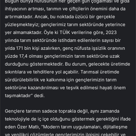
Bugün dünya nüfusunun her geçen gün çoğalması ve gıda
ihtiyacının artması, tarımın ve çiftçilerin önemini daha da
artırmaktadır. Ancak, bu noktada üzücü bir gerçekle
yüzleşmekteyiz; gençlerimiz tarım sektöründe yeterince
yer almamaktadır. Öyle ki TÜİK verilerine göre, 2023
yılında tarım sektöründe istihdam edilenlerin sayısı bir
yılda 171 bin kişi azalırken, genç nüfusta işsizlik oranının
yüzde 17,4 olması gençlerimizin tarım sektörüne uzak
durduğunu göstermektedir. Bu durum, gelecekte üretimde
sıkıntılara ve tehditlere yol açabilir. Tarımsal üretimde
sürdürülebilirlik ve kalkınma için gençlerimizin tarım
sektörüne kazandırılması ve teşvik edilmesi hayati önem
taşımaktadır” dedi.
Gençlere tarımın sadece toprakla değil, aynı zamanda
teknolojiyle de iç içe olduğunu göstermek gerektiğini ifade
eden Özer Matlı, “Modern tarım uygulamaları, dijitalleşme
ve yenilikçi çözümlerle gençlerimizin ilgisini çekebilir ve