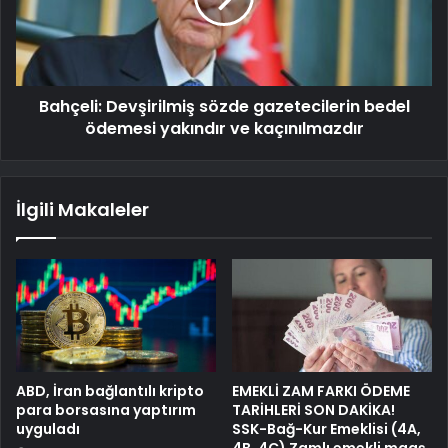
Bahçeli: Devşirilmiş sözde gazetecilerin bedel
ödemesi yakındır ve kaçınılmazdır
İlgili Makaleler
ABD, İran bağlantılı kripto
EMEKLİ ZAM FARKI ÖDEME
para borsasına yaptırım
TARİHLERİ SON DAKİKA!
uyguladı
SSK-Bağ-Kur Emeklisi (4A,
4B, 4C) Zamlı emekli maaş