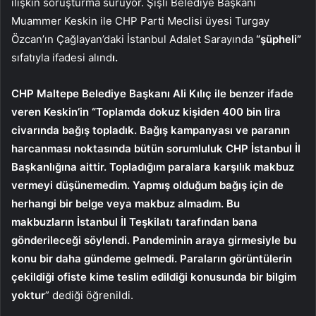
ilişkin soruşturma sürüyor. Şişli Belediye Başkanı
Muammer Keskin ile CHP Parti Meclisi üyesi Turgay
Özcan’ın Çağlayan’daki İstanbul Adalet Sarayında
“şüpheli”
sıfatıyla ifadesi alınd
ı.
CHP Maltepe Belediye Başkanı Ali Kılıç ile benzer ifade
veren Keskin’in “Toplamda dokuz kişiden 400 bin lira
civarında bağış topladık. Bağış kampanyası ve paranın
harcanması noktasında bütün sorumluluk CHP İstanbul İl
Başkanlığına aittir. Topladığım paralara karşılık makbuz
vermeyi düşünemedim. Yapmış olduğum bağış için de
herhangi bir belge veya makbuz almadım. Bu
makbuzların İstanbul İl Teşkilatı tarafından bana
gönderileceği söylendi. Pandeminin araya girmesiyle bu
konu bir daha gündeme gelmedi. Paraların görüntülerin
çekildiği ofiste kime teslim edildiği konusunda bir bilgim
yoktur
” dediği öğrenildi.