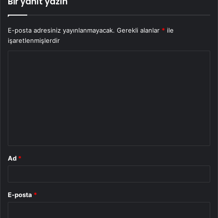
Bir yanıt yazın
E-posta adresiniz yayınlanmayacak.
Gerekli alanlar
*
ile
işaretlenmişlerdir
Y
o
r
u
m
*
Ad
*
E-posta
*