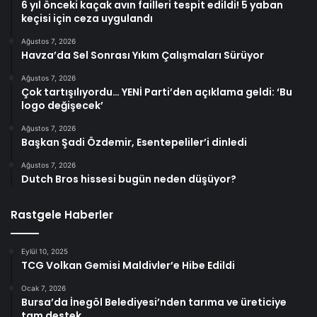
6 yıl önceki kaçak avın failleri tespit edildi! 5 yaban
keçisi için ceza uygulandı
Ağustos 7, 2026
Havza’da Sel Sonrası Yıkım Çalışmaları Sürüyor
Ağustos 7, 2026
Çok tartışılıyordu… YENİ Parti’den açıklama geldi: ‘Bu
logo değişecek’
Ağustos 7, 2026
Başkan Şadi Özdemir, Esentepeliler’i dinledi
Ağustos 7, 2026
Dutch Bros hissesi bugün neden düşüyor?
Rastgele Haberler
Eylül 10, 2025
TCG Volkan Gemisi Maldivler’e Hibe Edildi
Ocak 7, 2026
Bursa’da İnegöl Belediyesi’nden tarıma ve üreticiye
tam destek