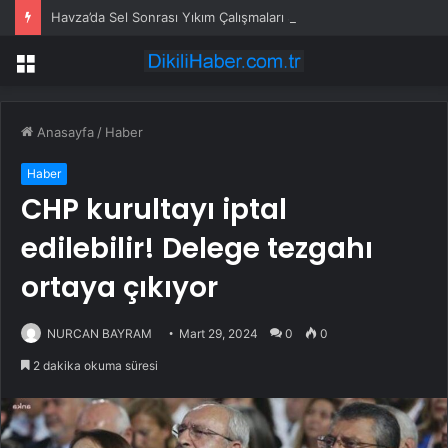
Havza’da Sel Sonrası Yıkım Çalışmaları Sürüyor
Menü
Anasayfa
/
Haber
Haber
CHP kurultayı iptal
edilebilir! Delege tezgahı
ortaya çıkıyor
NURCAN BAYRAM
Mart 29, 2024
0
0
2 dakika okuma süresi