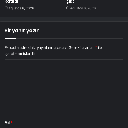
Katıldı
çıktı
Ağustos 6, 2026
Ağustos 6, 2026
Bir yanıt yazın
E-posta adresiniz yayınlanmayacak.
Gerekli alanlar
*
ile
işaretlenmişlerdir
Y
o
r
u
m
*
Ad
*