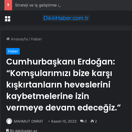
Strateji ve iş geliştirme uzmanı İrem Eribol: Teknoloji var, ortak çalışma kültürü yok
Menü
Anasayfa
/
Haber
Haber
Cumhurbaşkanı Erdoğan:
“Komşularımızı bize karşı
kışkırtanların heveslerini
kaybetmelerine izin
vermeye devam edeceğiz.”
MAHMUT ONRAT
Kasım 15, 2023
0
2
Bir dakikadan az