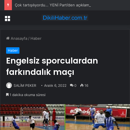
Çok tartışılıyordu… YENİ Parti’den açıklama geldi: ‘Bu logo değişecek’
Menü
Anasayfa
/
Haber
Haber
Engelsiz sporculardan
farkındalık maçı
SALİM PEKER
Aralık 6, 2022
0
16
1 dakika okuma süresi