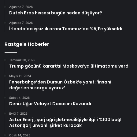
Ağustos 7, 2026
Dutch Bros hissesi bugün neden düşüyor?
Ağustos 7, 2026
İrlanda’da işsizlik oranı Temmuz’da %5,1’e yükseldi
Rastgele Haberler
Temmuz 30, 2025
Trump gözünü kararttı! Moskova’ya ültimatomu verdi
Mayıs 11, 2024
Fenerbahçe’den Dursun Özbek’e yanıt: ‘İnsani
değerlerini sorguluyoruz’
Şubat 4, 2026
Deniz Uğur Velayet Davasını Kazandı
Eylül 7, 2025
Astor Enerji, şarj ağı işletmeciliğiyle ilgili %100 bağlı
Astor Şarj unvanlı şirket kuracak
Ocak 14, 2025