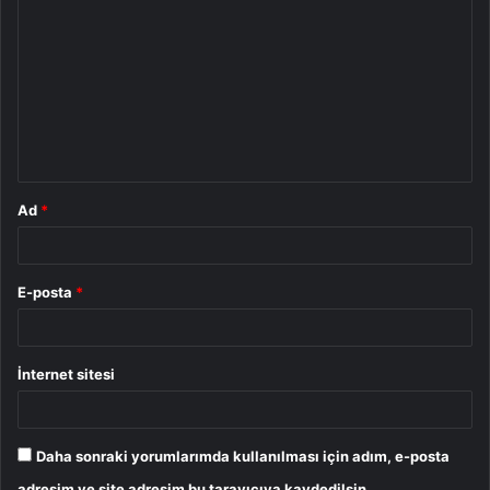
o
r
u
m
*
Ad
*
E-posta
*
İnternet sitesi
Daha sonraki yorumlarımda kullanılması için adım, e-posta
adresim ve site adresim bu tarayıcıya kaydedilsin.