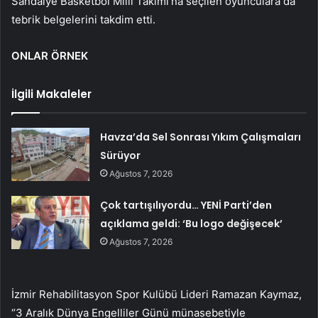
Sandalye Basketbol Milli Takımı’na seçilen oyunculara da
tebrik belgelerini takdim etti.
ONLAR ÖRNEK
İlgili Makaleler
Havza’da Sel Sonrası Yıkım Çalışmaları
Sürüyor
Ağustos 7, 2026
Çok tartışılıyordu… YENİ Parti’den
açıklama geldi: ‘Bu logo değişecek’
Ağustos 7, 2026
İzmir Rehabilitasyon Spor Kulübü Lideri Ramazan Kaymaz,
“3 Aralık Dünya Engelliler Günü münasebetiyle