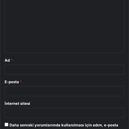
Y
o
r
u
m
*
Ad
*
E-posta
*
İnternet sitesi
Daha sonraki yorumlarımda kullanılması için adım, e-posta