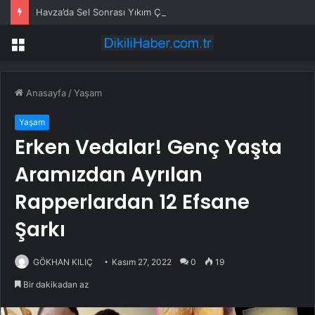
Havza’da Sel Sonrası Yıkım Çalışmaları Sürüyor
Menü
Anasayfa
/
Yaşam
Yaşam
Erken Vedalar! Genç Yaşta
Aramızdan Ayrılan
Rapperlardan 12 Efsane
Şarkı
GÖKHAN KILIÇ
Kasım 27, 2022
0
19
Bir dakikadan az