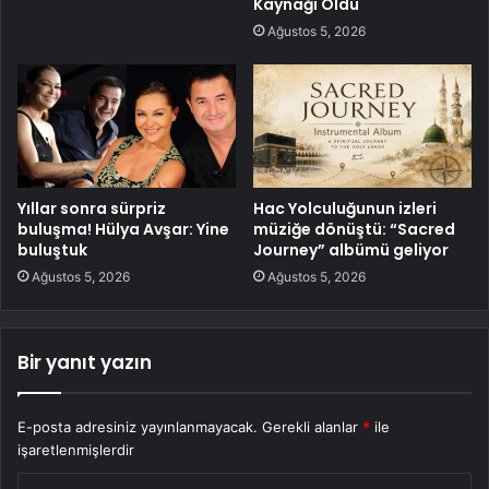
Kaynağı Oldu
Ağustos 5, 2026
Yıllar sonra sürpriz
Hac Yolculuğunun izleri
buluşma! Hülya Avşar: Yine
müziğe dönüştü: “Sacred
buluştuk
Journey” albümü geliyor
Ağustos 5, 2026
Ağustos 5, 2026
Bir yanıt yazın
E-posta adresiniz yayınlanmayacak.
Gerekli alanlar
*
ile
işaretlenmişlerdir