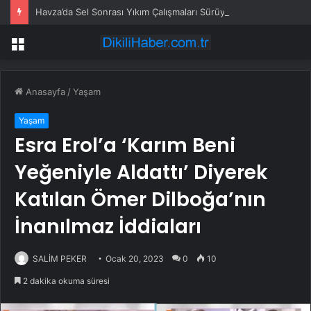
Havza’da Sel Sonrası Yıkım Çalışmaları Sürüyor
Menü
Anasayfa
/
Yaşam
Yaşam
Esra Erol’a ‘Karım Beni
Yeğeniyle Aldattı’ Diyerek
Katılan Ömer Dilboğa’nın
İnanılmaz İddiaları
SALİM PEKER
Ocak 20, 2023
0
10
2 dakika okuma süresi