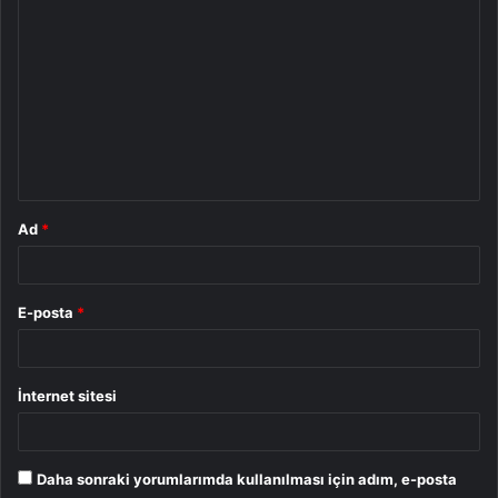
Y
o
r
u
m
*
Ad
*
E-posta
*
İnternet sitesi
Daha sonraki yorumlarımda kullanılması için adım, e-posta