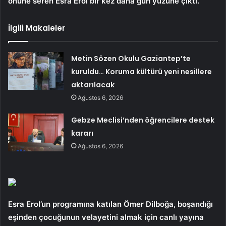
önüne seren Esra Erol bir kez daha gün yüzüne çıktı.
İlgili Makaleler
Metin Sözen Okulu Gaziantep’te
kuruldu… Koruma kültürü yeni nesillere
aktarılacak
Ağustos 6, 2026
Gebze Meclisi’nden öğrencilere destek
kararı
Ağustos 6, 2026
Esra Erol’un programına katılan Ömer Dilboğa, boşandığı
eşinden çocuğunun velayetini almak için canlı yayına