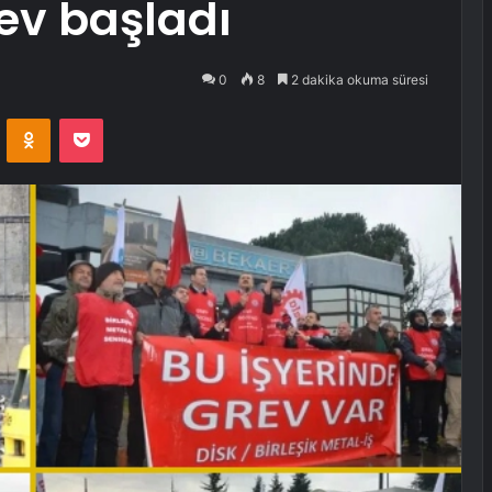
ev başladı
0
8
2 dakika okuma süresi
VKontakte
Odnoklassniki
Pocket