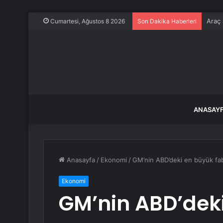
Araç 
Cumartesi, Ağustos 8 2026
Son Dakika Haberleri
ANASAY
Anasayfa
/
Ekonomi
/
GM’nin ABD’deki en büyük fab
Ekonomi
GM’nin ABD’dek