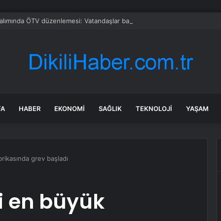
alımında ÖTV düzenlemesi: Vatandaşlar bayilere akın etti
FA
HABER
EKONOMI
SAĞLIK
TEKNOLOJI
YAŞAM
rikasında grev başladı
i en büyük