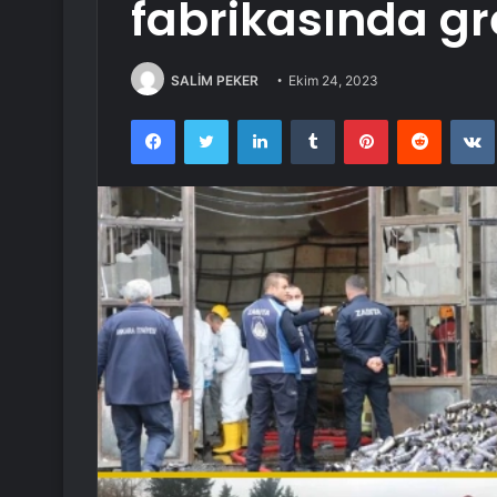
fabrikasında gr
SALİM PEKER
Ekim 24, 2023
Facebook
Twitter
LinkedIn
Tumblr
Pinterest
Reddit