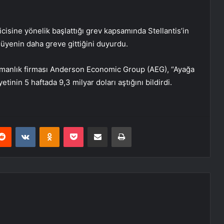
isine yönelik başlattığı grev kapsamında Stellantis’in
 üyenin daha greve gittiğini duyurdu.
manlık firması Anderson Economic Group (AEG), “Ayağa
etinin 5 haftada 9,3 milyar doları aştığını bildirdi.
erest
Reddit
VKontakte
Odnoklassniki
Pocket
E-Posta ile paylaş
Yazdır