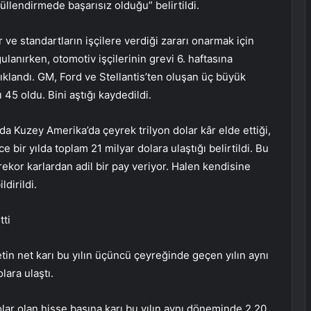
üllendirmede başarısız olduğu” belirtildi.
 ve standartların işçilere verdiği zararı onarmak için
lanırken, otomotiv işçilerinin grevi 6. haftasına
ıklandı. GM, Ford ve Stellantis’ten oluşan üç büyük
 45 oldu. Bini aştığı kaydedildi.
da Kuzey Amerika’da çeyrek trilyon dolar kâr elde ettiği,
 bir yılda toplam 21 milyar dolara ulaştığı belirtildi. Bu
a rekor karlardan adil bir pay veriyor. Halen kendisine
dirildi.
tti
in net karı bu yılın üçüncü çeyreğinde geçen yılın aynı
ara ulaştı.
lar olan hisse başına karı bu yılın aynı döneminde 2,20