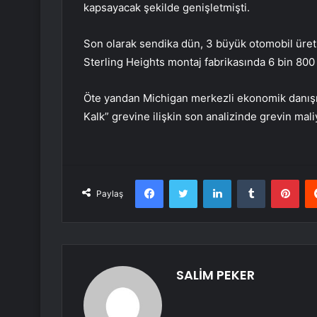
kapsayacak şekilde genişletmişti.
Son olarak sendika dün, 3 büyük otomobil üretic
Sterling Heights montaj fabrikasında 6 bin 800
Öte yandan Michigan merkezli ekonomik danış
Kalk” grevine ilişkin son analizinde grevin maliy
Facebook
Twitter
LinkedIn
Tumblr
Pint
Paylaş
SALİM PEKER