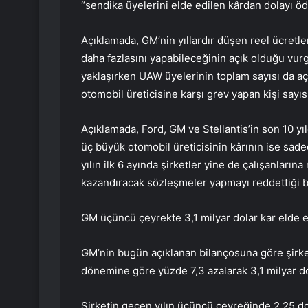
“sendika üyelerini elde edilen kârdan dolayı öd
Açıklamada, GM’nin yıllardır düşen reel ücretler
daha fazlasını yapabileceğinin açık olduğu vurgu
yaklaşırken UAW üyelerinin toplam sayısı da aç
otomobil üreticisine karşı grev yapan kişi sayısı
Açıklamada, Ford, GM ve Stellantis’in son 10 yıl
üç büyük otomobil üreticisinin kârının ise sadece
yılın ilk 6 ayında şirketler yine de çalışanların
kazandıracak sözleşmeler yapmayı reddettiği bil
GM üçüncü çeyrekte 3,1 milyar dolar kar elde e
GM’nin bugün açıklanan bilançosuna göre şirket
dönemine göre yüzde 7,3 azalarak 3,1 milyar dol
Şirketin geçen yılın üçüncü çeyreğinde 2,25 do