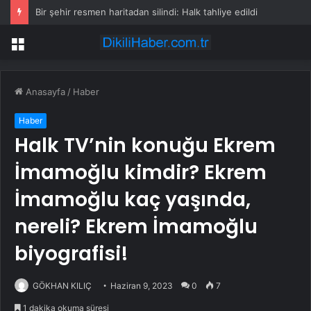
Bodrum’da Yaya Kazası
Menü
Anasayfa
/
Haber
Haber
Halk TV’nin konuğu Ekrem
İmamoğlu kimdir? Ekrem
İmamoğlu kaç yaşında,
nereli? Ekrem İmamoğlu
biyografisi!
GÖKHAN KILIÇ
Haziran 9, 2023
0
7
1 dakika okuma süresi