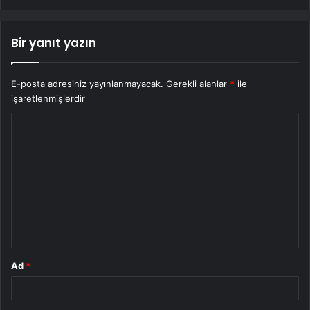
Bir yanıt yazın
E-posta adresiniz yayınlanmayacak.
Gerekli alanlar
*
ile
işaretlenmişlerdir
Y
o
r
u
m
*
Ad
*