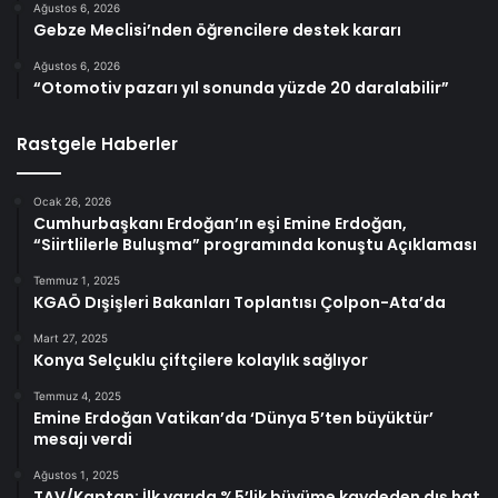
Ağustos 6, 2026
Gebze Meclisi’nden öğrencilere destek kararı
Ağustos 6, 2026
“Otomotiv pazarı yıl sonunda yüzde 20 daralabilir”
Rastgele Haberler
Ocak 26, 2026
Cumhurbaşkanı Erdoğan’ın eşi Emine Erdoğan,
“Siirtlilerle Buluşma” programında konuştu Açıklaması
Temmuz 1, 2025
KGAÖ Dışişleri Bakanları Toplantısı Çolpon-Ata’da
Mart 27, 2025
Konya Selçuklu çiftçilere kolaylık sağlıyor
Temmuz 4, 2025
Emine Erdoğan Vatikan’da ‘Dünya 5’ten büyüktür’
mesajı verdi
Ağustos 1, 2025
TAV/Kaptan: İlk yarıda %5’lik büyüme kaydeden dış hat