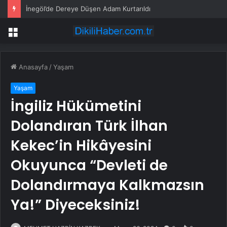
İnegöl’de Dereye Düşen Adam Kurtarıldı
Menü
Anasayfa
/
Yaşam
Yaşam
İngiliz Hükümetini
Dolandıran Türk İlhan
Kekec’in Hikâyesini
Okuyunca “Devleti de
Dolandırmaya Kalkmazsın
Ya!” Diyeceksiniz!