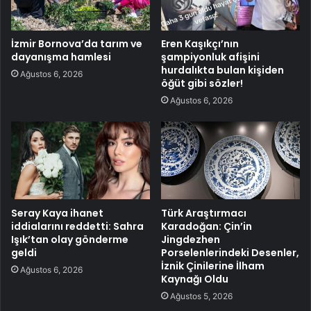
İzmir Bornova’da tarım ve
Eren Kaşıkçı’nın
dayanışma hamlesi
şampiyonluk afişini
hurdalıkta bulan kişiden
Ağustos 6, 2026
öğüt gibi sözler!
Ağustos 6, 2026
Seray Kaya ihanet
Türk Araştırmacı
iddialarını reddetti: Sahra
Karadoğan: Çin’in
Işık’tan olay gönderme
Jingdezhen
geldi
Porselenlerindeki Desenler,
İznik Çinilerine İlham
Ağustos 6, 2026
Kaynağı Oldu
Ağustos 5, 2026