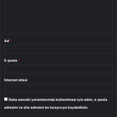
r
u
m
*
Ad
*
E-posta
*
İnternet sitesi
Daha sonraki yorumlarımda kullanılması için adım, e-posta
adresim ve site adresim bu tarayıcıya kaydedilsin.