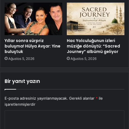
Yıllar sonra sürpriz
Hac Yolculuğunun izleri
buluşma! Hülya Avşar: Yine
müziğe dönüştü: “Sacred
buluştuk
Journey” albümü geliyor
Ağustos 5, 2026
Ağustos 5, 2026
Bir yanıt yazın
E-posta adresiniz yayınlanmayacak.
Gerekli alanlar
*
ile
işaretlenmişlerdir
Y
o