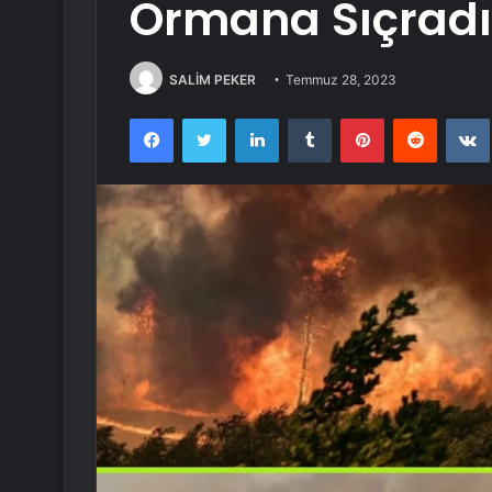
Ormana Sıçradı
SALİM PEKER
Temmuz 28, 2023
Facebook
Twitter
LinkedIn
Tumblr
Pinterest
Reddit