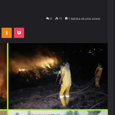
0
11
1 dakika okuma süresi
VKontakte
Odnoklassniki
Pocket