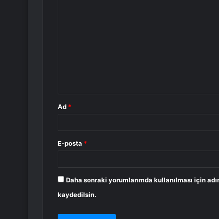
Y
o
r
u
m
*
Ad
*
E-posta
*
Daha sonraki yorumlarımda kullanılması için adı
kaydedilsin.