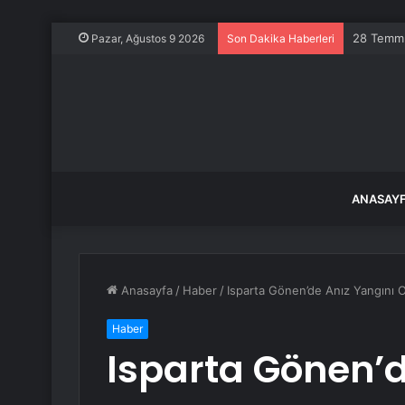
28 Temmuz
Pazar, Ağustos 9 2026
Son Dakika Haberleri
ANASAY
Anasayfa
/
Haber
/
Isparta Gönen’de Anız Yangını 
Haber
Isparta Gönen’d