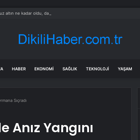
 altın ne kadar oldu, daha düşecek mi? SON DAKİKA! Altın fiyatları yükse
FA
HABER
EKONOMI
SAĞLIK
TEKNOLOJI
YAŞAM
Ormana Sıçradı
e Anız Yangını