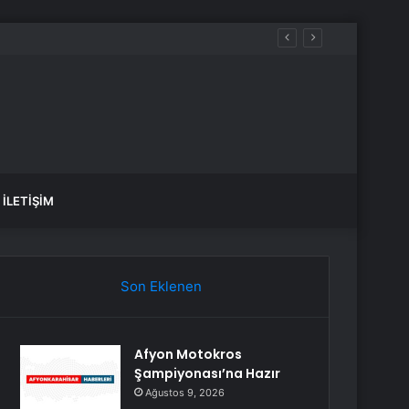
ldi mi, düştü mü? Güncel altın fiyatları!
İLETIŞIM
Son Eklenen
Afyon Motokros
Şampiyonası’na Hazır
Ağustos 9, 2026