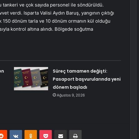
u tankeri ve çok sayıda personel ile söndürüldü.
et verdi. Isparta Valisi Aydın Baruş, yangının çıktığı
aşık 150 dönüm tarla ve 10 dönüm ormanın kül olduğu
sıyla kontrol altına alındı. Bölgede soğutma
en
Süreç tamamen değişti:
i
Pasaport başvurularında yeni
dönem başladı
Ağustos 9, 2026
erest
Reddit
VKontakte
Odnoklassniki
Pocket
E-Posta ile paylaş
Yazdır