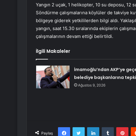
Yangın 2 uçak, 1 helikopter, 10 su deposu, 12 s
Söndürme çalışmalarına köylüler de takviye kuvv
bölgeye giderek yetkililerden bilgi aldı. Yakl
yangın, saat 15.30 sıralarında ekiplerin çalışma
çalışmalarının devam ettiği belirtildi.
İlgili Makaleler
İmamoğlu’ndan AKP’ye geç
belediye başkanlarına tepk
Ağustos 9, 2026
Facebook
Twitter
LinkedIn
Tumblr
Pint
Paylaş