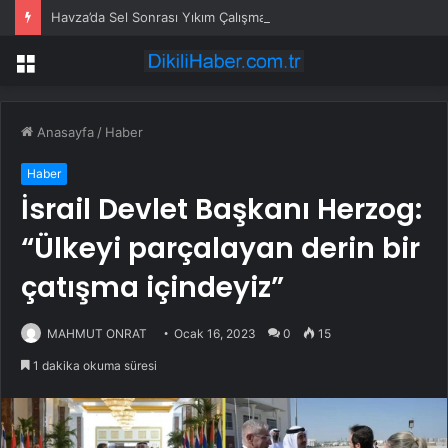
Havza’da Sel Sonrası Yıkım Çalışmaları Sürüyor
Menü
Anasayfa
/
Haber
Haber
İsrail Devlet Başkanı Herzog:
“Ülkeyi parçalayan derin bir
çatışma içindeyiz”
MAHMUT ONRAT
Ocak 16, 2023
0
15
1 dakika okuma süresi