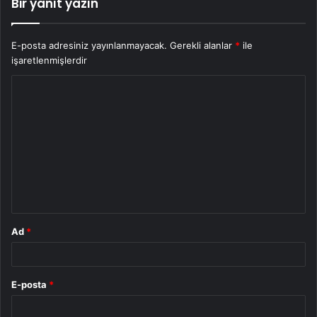
Bir yanıt yazın
E-posta adresiniz yayınlanmayacak.
Gerekli alanlar
*
ile
işaretlenmişlerdir
Y
o
r
u
m
*
Ad
*
E-posta
*