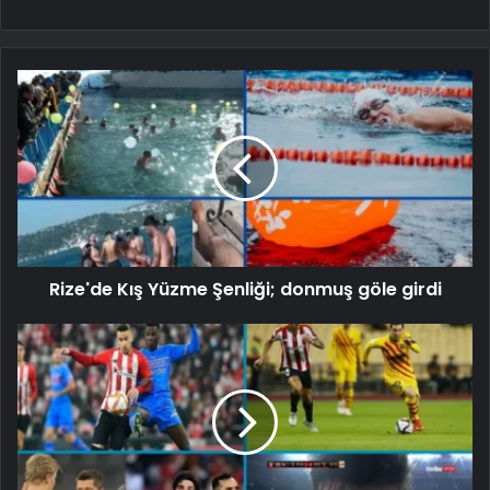
Rize'de Kış Yüzme Şenliği; donmuş göle girdi