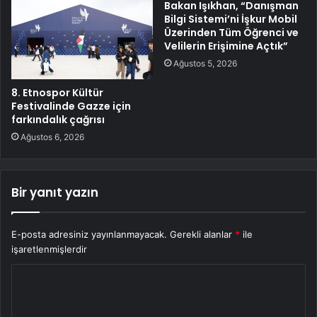
Bakan Işıkhan, “Danışman
Bilgi Sistemi’ni İşkur Mobil
Üzerinden Tüm Öğrenci ve
Velilerin Erişimine Açtık”
Ağustos 5, 2026
8. Etnospor Kültür
Festivalinde Gazze için
farkındalık çağrısı
Ağustos 6, 2026
Bir yanıt yazın
E-posta adresiniz yayınlanmayacak.
Gerekli alanlar
*
ile
işaretlenmişlerdir
Y
o