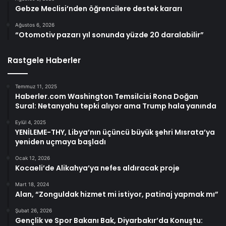
Gebze Meclisi’nden öğrencilere destek kararı
Ağustos 6, 2026
“Otomotiv pazarı yıl sonunda yüzde 20 daralabilir”
Rastgele Haberler
Temmuz 11, 2025
Haberler.com Washington Temsilcisi Rona Doğan
Sural: Netanyahu tepki alıyor ama Trump hala yanında
Eylül 4, 2025
YENİLEME-THY, Libya’nın üçüncü büyük şehri Mısrata’ya
yeniden uçmaya başladı
Ocak 12, 2026
Kocaeli’de Alikahya’ya nefes aldıracak proje
Mart 18, 2024
Alan, “Zonguldak hizmet mi istiyor, patinaj yapmak mı”
Şubat 26, 2026
Gençlik ve Spor Bakanı Bak, Diyarbakır’da Konuştu: