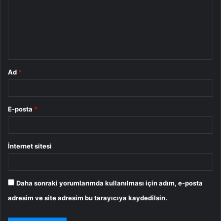
r
u
m
*
Ad
*
E-posta
*
İnternet sitesi
Daha sonraki yorumlarımda kullanılması için adım, e-posta
adresim ve site adresim bu tarayıcıya kaydedilsin.