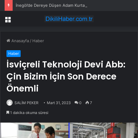
İnegöl’de Dereye Düşen Adam Kurtarıldı
Menü
Anasayfa
/
Haber
Haber
İsviçreli Teknoloji Devi Abb:
Çin Bizim İçin Son Derece
Önemli
SALİM PEKER
Mart 31, 2023
0
7
1 dakika okuma süresi