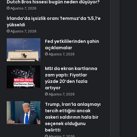
Dutch Bros hissesi bugün neden düşüyor?
Ağustos 7, 2026
İrlanda’da işsizlik oranı Temmuz’da %5,1’e
yükseldi
Ağustos 7, 2026
Fed yetkililerinden şahin
açıklamalar
Ağustos 7, 2026
MSI da ekran kartlarına
zam yaptı: Fiyatlar
yüzde 20’den fazla
artıyor
Ağustos 7, 2026
Trump, İran’la anlaşmayı
tercih ettiğini ancak
askeri saldırının hala bir
seçenek olduğunu
belirtti
Ağustos 7, 2026