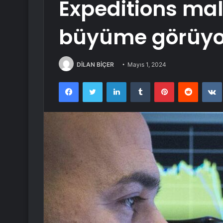
Expeditions ma
büyüme görüyo
DİLAN BİÇER
Mayıs 1, 2024
Facebook
Twitter
LinkedIn
Tumblr
Pinterest
Reddit