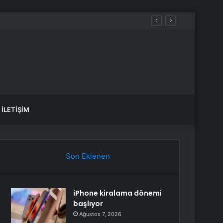
EMEKLİ ZAM FARKI ÖDEME TARİHLERİ SON DAKİKA! SSK-Bağ-Kur Emeklisi (4A, 4B, 4C) Zamlı emekli maaş ödemeleri ne zaman yatacak?
İLETIŞIM
Son Eklenen
iPhone kiralama dönemi
başlıyor
Ağustos 7, 2026