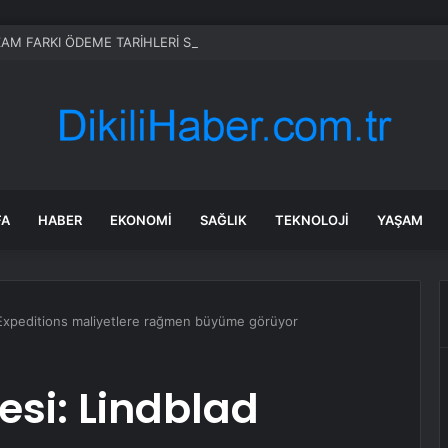
FA
HABER
EKONOMI
SAĞLIK
TEKNOLOJI
YAŞAM
Expeditions maliyetlere rağmen büyüme görüyor
si: Lindblad