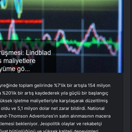
yreğinde toplam gelirinde %7’lik bir artışla 154 milyon
 %20’lik bir artış kaydederek yıla güçlü bir başlangıç
 yüksek işletme maliyetleriyle karşılaşarak düzeltilmiş
du ve 5,1 milyon dolar net zarar bildirdi. National
eland-Thomson Adventures’ın satın alınmasının macera
emesi bekleniyor. Jeopolitik olaylar ve rekabetçi
 fiyat bütünlüğünü ve yüksek kaliteli deneyimleri