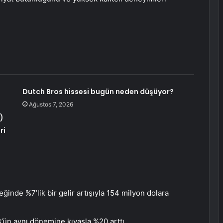
Dutch Bros hissesi bugün neden düşüyor?
Ağustos 7, 2026
)
ri
eğinde %7’lik bir gelir artışıyla 154 milyon dolara
’ün aynı dönemine kıyasla %20 arttı.