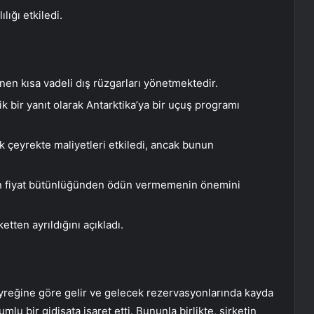
lığı etkiledi.
en kısa vadeli dış rüzgarları yönetmektedir.
ik bir yanıt olarak Antarktika’ya bir uçuş programı
ilk çeyrekte maliyetleri etkiledi, ancak bunun
çin fiyat bütünlüğünden ödün vermemenin önemini
tten ayrıldığını açıkladı.
çeyreğine göre gelir ve gelecek rezervasyonlarında kayda
lu bir gidişata işaret etti. Bununla birlikte, şirketin