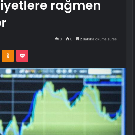
liyetlere rağmen
r
0
0
2 dakika okuma süresi
VKontakte
Odnoklassniki
Pocket