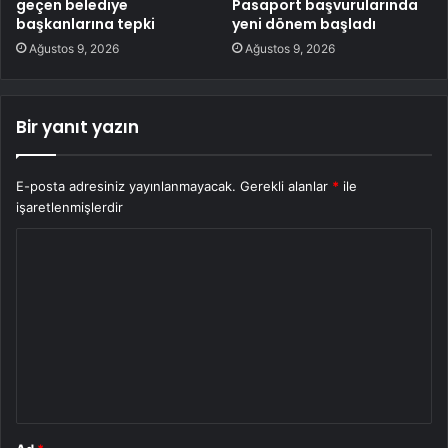
geçen belediye
Pasaport başvurularında
başkanlarına tepki
yeni dönem başladı
Ağustos 9, 2026
Ağustos 9, 2026
Bir yanıt yazın
E-posta adresiniz yayınlanmayacak.
Gerekli alanlar
*
ile
işaretlenmişlerdir
Y
o
r
u
m
*