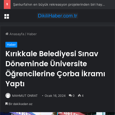
Şanlıurfa’nın en büyük rekreasyon projelerinden biri hayata geçiyor
Menü
Anasayfa
/
Haber
Haber
Kırıkkale Belediyesi Sınav
Döneminde Üniversite
Öğrencilerine Çorba İkramı
Yaptı
MAHMUT ONRAT
Ocak 16, 2024
0
4
Bir dakikadan az