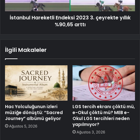
İstanbul Hareketli Endeksi 2023 3. çeyrekte yıllık
%90,65 arttı
İlgili Makaleler
Hac Yolculuğunun izleri
LGS tercih ekranı çöktü mü,
müziğe dönüştü: “Sacred
e-Okul çöktü mü? MEB e-
Journey” albümü geliyor
Okul LGS tercihleri neden
yapılmıyor?
Ağustos 5, 2026
Ağustos 3, 2026