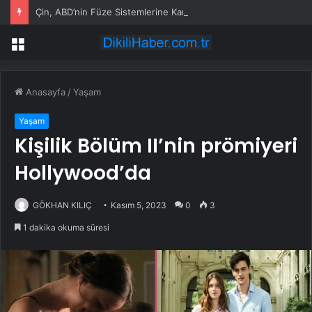
Çin, ABD’nin Füze Sistemlerine Karşı Çıktı
Menü
Anasayfa
/
Yaşam
Yaşam
Kişilik Bölüm II’nin prömiyeri
Hollywood’da
GÖKHAN KILIÇ
Kasım 5, 2023
0
3
1 dakika okuma süresi