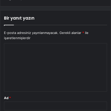
Bir yanıt yazın
E-posta adresiniz yayınlanmayacak.
Gerekli alanlar
*
ile
işaretlenmişlerdir
Y
o
r
u
m
*
Ad
*