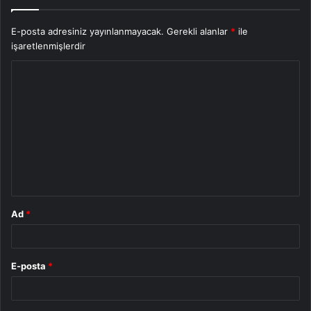
E-posta adresiniz yayınlanmayacak.
Gerekli alanlar
*
ile
işaretlenmişlerdir
Y
o
r
u
m
*
Ad
*
E-posta
*