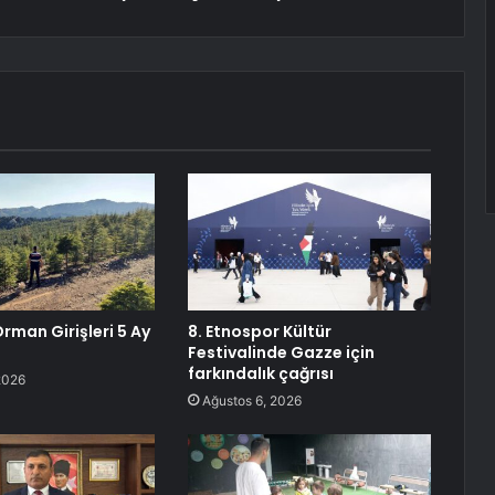
rman Girişleri 5 Ay
8. Etnospor Kültür
ı
Festivalinde Gazze için
farkındalık çağrısı
2026
Ağustos 6, 2026