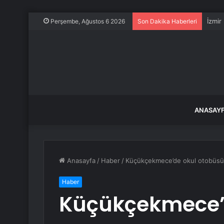
İzmir
Perşembe, Ağustos 6 2026
Son Dakika Haberleri
ANASAY
Anasayfa
/
Haber
/
Küçükçekmece’de okul otobüsüne
Haber
Küçükçekmece’