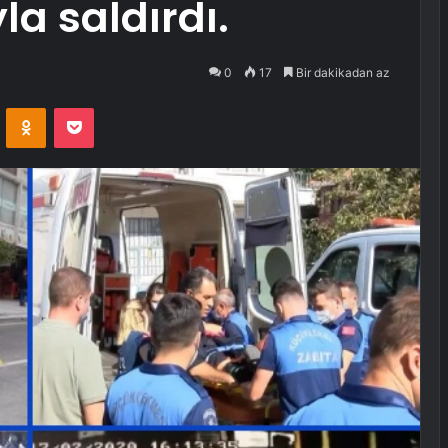
la saldırdı.
0
17
Bir dakikadan az
VKontakte
Odnoklassniki
Pocket