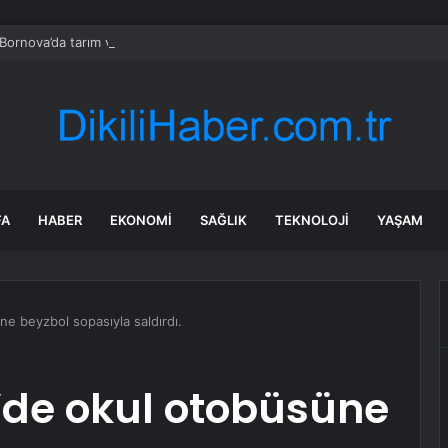
 Bornova’da tarım ve dayanışma hamlesi
FA
HABER
EKONOMI
SAĞLIK
TEKNOLOJI
YAŞAM
 beyzbol sopasıyla saldırdı.
de okul otobüsüne