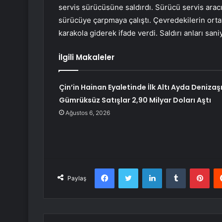
servis sürücüsüne saldırdı. Sürücü servis aracı
sürücüye çarpmaya çalıştı. Çevredekilerin ortay
karakola giderek ifade verdi. Saldırı anları sa
İlgili Makaleler
Çin’in Hainan Eyaletinde İlk Altı Ayda Denizaşı
Gümrüksüz Satışlar 2,90 Milyar Doları Aştı
Ağustos 6, 2026
Facebook
Twitter
LinkedIn
Tumblr
Pint
Paylaş