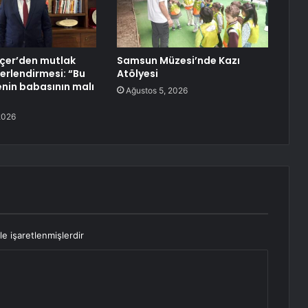
çer’den mutlak
Samsun Müzesi’nde Kazı
erlendirmesi: “Bu
Atölyesi
enin babasının malı
Ağustos 5, 2026
2026
le işaretlenmişlerdir