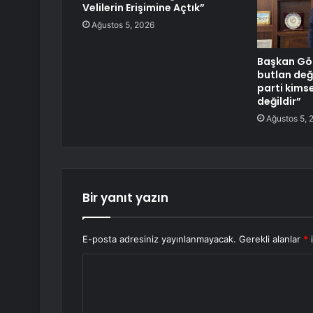
Velilerin Erişimine Açtık”
Ağustos 5, 2026
Başkan Gö
butlan değ
parti kims
değildir”
Ağustos 5, 
Bir yanıt yazın
E-posta adresiniz yayınlanmayacak.
Gerekli alanlar
*
i
Y
o
r