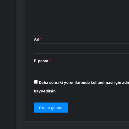
u
m
*
Ad
*
E-posta
*
Daha sonraki yorumlarımda kullanılması için adı
kaydedilsin.