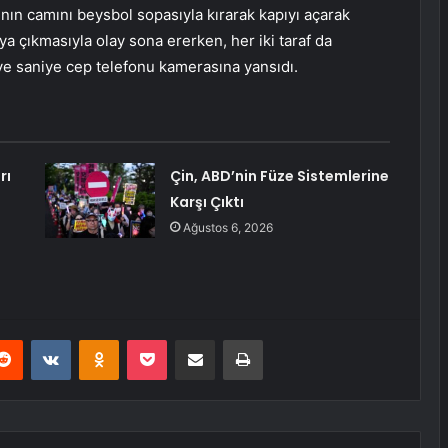
nın camını beysbol sopasıyla kırarak kapıyı açarak
a çıkmasıyla olay sona ererken, her iki taraf da
niye saniye cep telefonu kamerasına yansıdı.
rı
Çin, ABD’nin Füze Sistemlerine
Karşı Çıktı
Ağustos 6, 2026
erest
Reddit
VKontakte
Odnoklassniki
Pocket
E-Posta ile paylaş
Yazdır