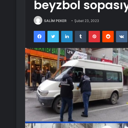
beyzbol sopasıy
SALİM PEKER
Şubat 23, 2023
Facebook
Twitter
LinkedIn
Tumblr
Pinterest
Reddit