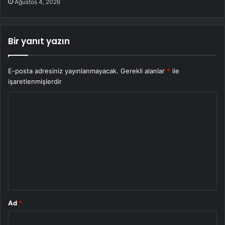
Ağustos 4, 2026
Bir yanıt yazın
E-posta adresiniz yayınlanmayacak.
Gerekli alanlar
*
ile
işaretlenmişlerdir
Y
o
r
u
m
*
Ad
*