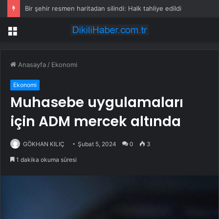
Bir şehir resmen haritadan silindi: Halk tahliye edildi
Menü
Anasayfa
/
Ekonomi
Ekonomi
Muhasebe uygulamaları
için ADM mercek altında
GÖKHAN KILIÇ
Şubat 5, 2024
0
3
1 dakika okuma süresi