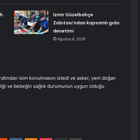
ah
İzmir Güzelbahçe
Zabıtası’ndan kapsamlı gıda
denetimi
Ağustos 8, 2026
rafından isim konulmasını istedi ve asker, yeni doğan
diği ve bebeğin sağlık durumunun uygun olduğu
erest
Reddit
VKontakte
Odnoklassniki
Pocket
E-Posta ile paylaş
Yazdır