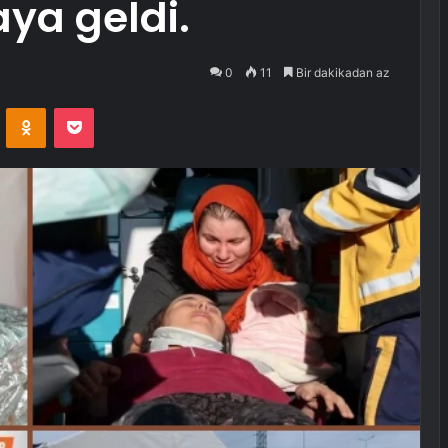
ya geldi.
0
11
Bir dakikadan az
VKontakte
Odnoklassniki
Pocket