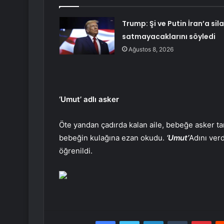
Trump: Şi ve Putin İran’a sil
satmayacaklarını söyledi
Ağustos 8, 2026
‘Umut’ adlı asker
Öte yandan çadırda kalan aile, bebeğe asker ta
bebeğin kulağına ezan okudu.
‘Umut’
Adını ver
öğrenildi.
Facebook
Twitter
LinkedIn
Tumblr
Pint