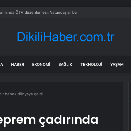
alımında ÖTV düzenlemesi: Vatandaşlar bayilere akın etti
FA
HABER
EKONOMI
SAĞLIK
TEKNOLOJI
YAŞAM
ir bebek dünyaya geldi.
eprem çadırında