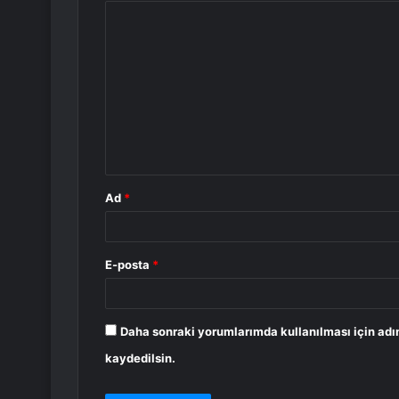
Y
o
r
u
m
*
Ad
*
E-posta
*
Daha sonraki yorumlarımda kullanılması için adı
kaydedilsin.