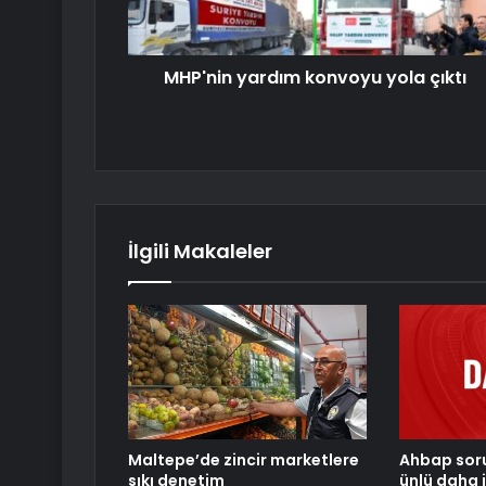
MHP'nin yardım konvoyu yola çıktı
İlgili Makaleler
Maltepe’de zincir marketlere
Ahbap sor
sıkı denetim
ünlü daha 