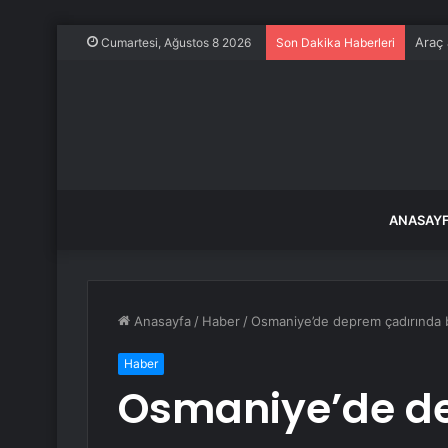
Araç 
Cumartesi, Ağustos 8 2026
Son Dakika Haberleri
ANASAY
Anasayfa
/
Haber
/
Osmaniye’de deprem çadırında b
Haber
Osmaniye’de d