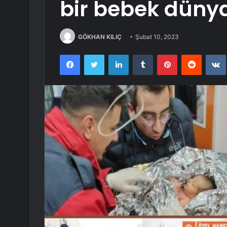
bir bebek dünya
GÖKHAN KILIÇ
Şubat 10, 2023
Facebook
Twitter
LinkedIn
Tumblr
Pinterest
Reddit