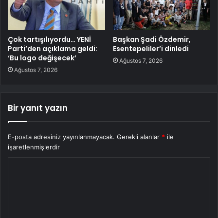
Çok tartışılıyordu… YENİ
Başkan Şadi Özdemir,
Parti’den açıklama geldi:
Esentepeliler’i dinledi
‘Bu logo değişecek’
Ağustos 7, 2026
Ağustos 7, 2026
Bir yanıt yazın
E-posta adresiniz yayınlanmayacak.
Gerekli alanlar
*
ile
işaretlenmişlerdir
Y
o
r
u