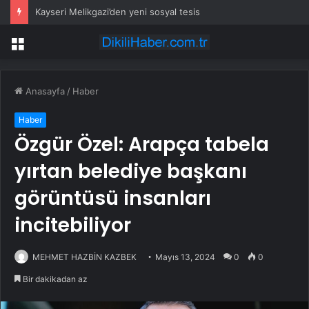
Kayseri Melikgazi’den yeni sosyal tesis
Menü
Anasayfa
/
Haber
Haber
Özgür Özel: Arapça tabela
yırtan belediye başkanı
görüntüsü insanları
incitebiliyor
MEHMET HAZBİN KAZBEK
Mayıs 13, 2024
0
0
Bir dakikadan az