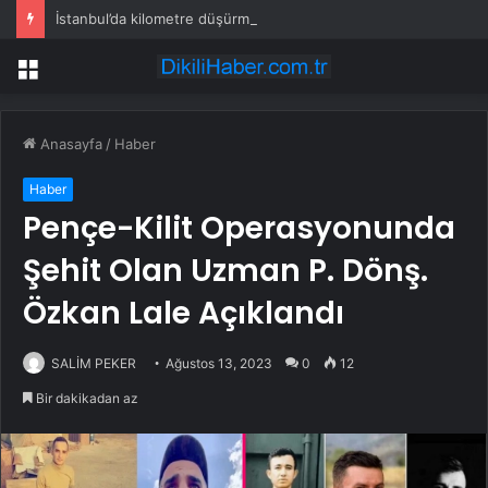
İstanbul’da kilometre düşürme ve sahte ekspertiz operasyonu: 21 gözaltı
Menü
Anasayfa
/
Haber
Haber
Pençe-Kilit Operasyonunda
Şehit Olan Uzman P. Dönş.
Özkan Lale Açıklandı
SALİM PEKER
Ağustos 13, 2023
0
12
Bir dakikadan az