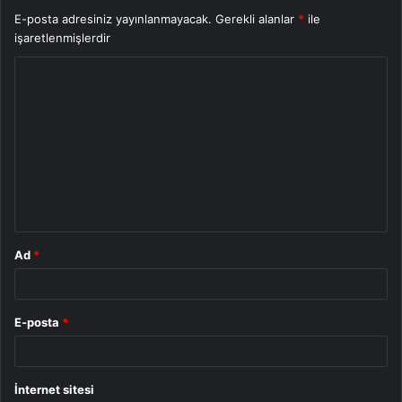
E-posta adresiniz yayınlanmayacak.
Gerekli alanlar
*
ile
işaretlenmişlerdir
Y
o
r
u
m
*
Ad
*
E-posta
*
İnternet sitesi