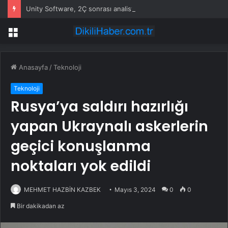
Unity Software, 2Ç sonrası analist yükseltmeleriyle uçtu
Menü
Anasayfa
/
Teknoloji
Teknoloji
Rusya’ya saldırı hazırlığı
yapan Ukraynalı askerlerin
geçici konuşlanma
noktaları yok edildi
MEHMET HAZBİN KAZBEK
Mayıs 3, 2024
0
0
Bir dakikadan az