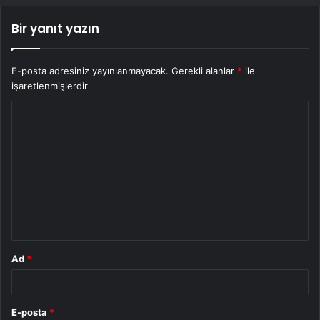
Bir yanıt yazın
E-posta adresiniz yayınlanmayacak.
Gerekli alanlar
*
ile
işaretlenmişlerdir
Y
o
r
u
m
*
Ad
*
E-posta
*