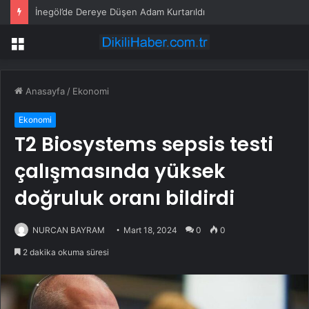
İnegöl’de Dereye Düşen Adam Kurtarıldı
Menü
Anasayfa
/
Ekonomi
Ekonomi
T2 Biosystems sepsis testi
çalışmasında yüksek
doğruluk oranı bildirdi
NURCAN BAYRAM
Mart 18, 2024
0
0
2 dakika okuma süresi