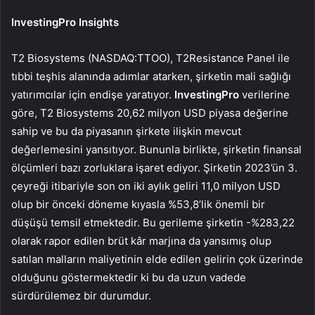
InvestingPro Insights
T2 Biosystems (NASDAQ:TTOO), T2Resistance Panel ile
tıbbi teşhis alanında adımlar atarken, şirketin mali sağlığı
yatırımcılar için endişe yaratıyor.
InvestingPro
verilerine
göre, T2 Biosystems 20,62 milyon USD piyasa değerine
sahip ve bu da piyasanın şirkete ilişkin mevcut
değerlemesini yansıtıyor. Bununla birlikte, şirketin finansal
ölçümleri bazı zorluklara işaret ediyor. Şirketin 2023’ün 3.
çeyreği itibariyle son on iki aylık geliri 11,0 milyon USD
olup bir önceki döneme kıyasla %53,8’lik önemli bir
düşüşü temsil etmektedir. Bu gerileme şirketin -%283,22
olarak rapor edilen brüt kâr marjına da yansımış olup
satılan malların maliyetinin elde edilen gelirin çok üzerinde
olduğunu göstermektedir ki bu da uzun vadede
sürdürülemez bir durumdur.