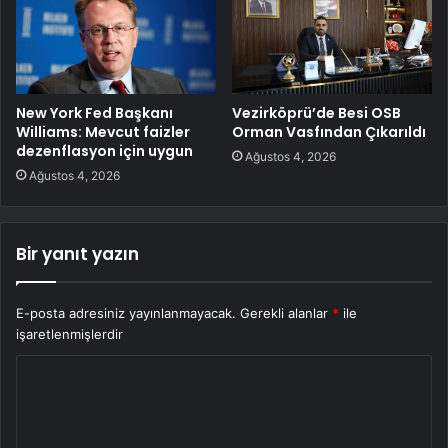
New York Fed Başkanı
Vezirköprü’de Besi OSB
Williams: Mevcut faizler
Orman Vasfından Çıkarıldı
dezenflasyon için uygun
Ağustos 4, 2026
Ağustos 4, 2026
Bir yanıt yazın
E-posta adresiniz yayınlanmayacak.
Gerekli alanlar
*
ile
işaretlenmişlerdir
Y
o
r