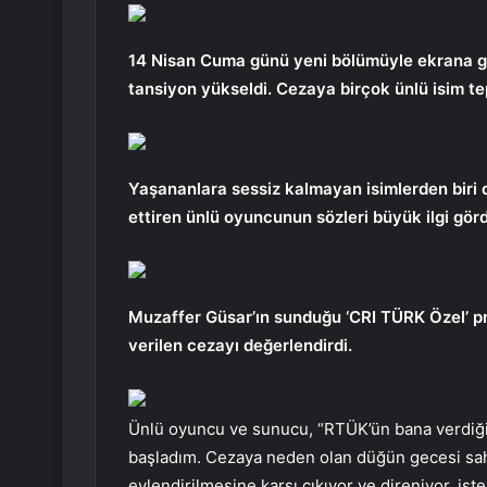
14 Nisan Cuma günü yeni bölümüyle ekrana ge
tansiyon yükseldi. Cezaya birçok ünlü isim te
Yaşananlara sessiz kalmayan isimlerden biri 
ettiren ünlü oyuncunun sözleri büyük ilgi gör
Muzaffer Güsar’ın sunduğu ‘CRI TÜRK Özel’ pr
verilen cezayı değerlendirdi.
Ünlü oyuncu ve sunucu, “RTÜK’ün bana verdiği 
başladım. Cezaya neden olan düğün gecesi sahn
evlendirilmesine karşı çıkıyor ve direniyor. is