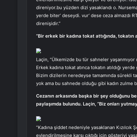
direniyor.bu yüzden dizi yasaklandı o. Nursema ‘
yerde biter’ deseydi. vur’ dese ceza almazdı R
direnişidir.”
“Bir erkek bir kadına tokat attığında, tokatın at
Laçin, “Ülkemizde bu tür sahneler yaşanmıyor 
Erkek kadına tokat atınca tokatın atıldığı yerde g
Bizim dizilerin neredeyse tamamında sürekli tab
yok ama bu sahnede olduğu gibi kadın zulme ba
Cezanın arkasında başka bir şey olduğunu bel
paylaşımda bulundu. Laçin, “Biz onları yutmay
“Kadına şiddet nedeniyle yasaklanan Kızılcık Şe
evlendirilmesine karşı çıktığı için gösteriyi y