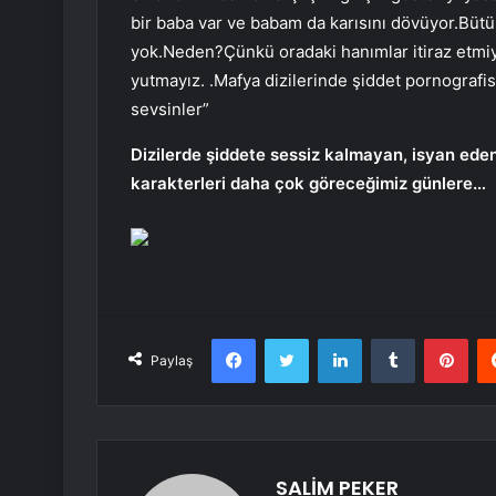
bir baba var ve babam da karısını dövüyor.Bütün
yok.Neden?Çünkü oradaki hanımlar itiraz etmiy
yutmayız. .Mafya dizilerinde şiddet pornografisi
sevsinler”
Dizilerde şiddete sessiz kalmayan, isyan ede
karakterleri daha çok göreceğimiz günlere…
Facebook
Twitter
LinkedIn
Tumblr
Pint
Paylaş
SALİM PEKER