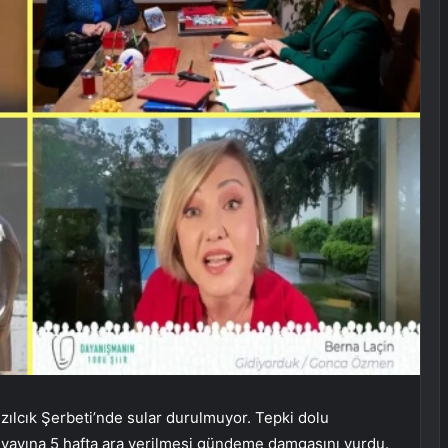
lcık Şerbeti’nde sular durulmuyor. Tepki dolu
n yayına 5 hafta ara verilmesi gündeme damgasını vurdu.