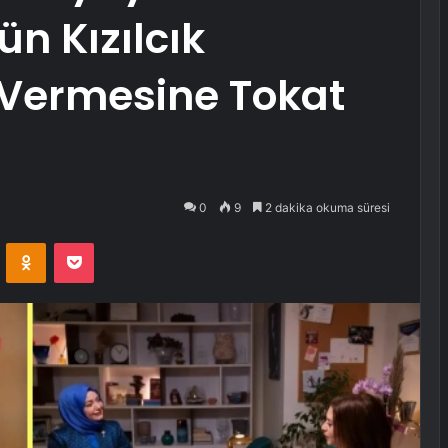
n Kızılcık
 Vermesine Tokat
0
9
2 dakika okuma süresi
VKontakte
Odnoklassniki
Pocket