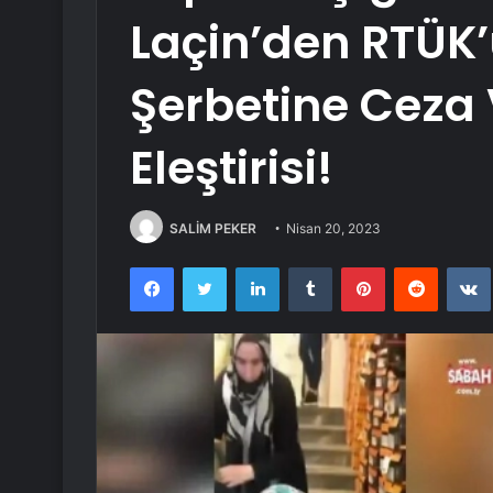
Laçin’den RTÜK’ü
Şerbetine Ceza
Eleştirisi!
SALİM PEKER
Nisan 20, 2023
Facebook
Twitter
LinkedIn
Tumblr
Pinterest
Reddit