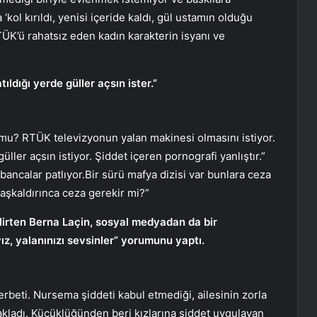
kol kırıldı, yenisi içeride kaldı, gül ustamın olduğu
TÜK’ü rahatsız eden kadın karakterin isyanı ve
ıldığı yerde güller açsın ister.”
mu? RTÜK televizyonun yalan makinesi olmasını istiyor.
üller açsın istiyor. Şiddet içeren pornografi yanlıştır.”
ancalar patlıyor.Bir sürü mafya dizisi var bunlara ceza
şkaldırınca ceza gerekir mi?”
irten Berna Laçin, sosyal medyadan da bir
ız, yalanınızı sevsinler” yorumunu yaptı.
rbeti. Nursema şiddeti kabul etmediği, ailesinin zorla
asakladı. Küçüklüğünden beri kızlarına şiddet uygulayan