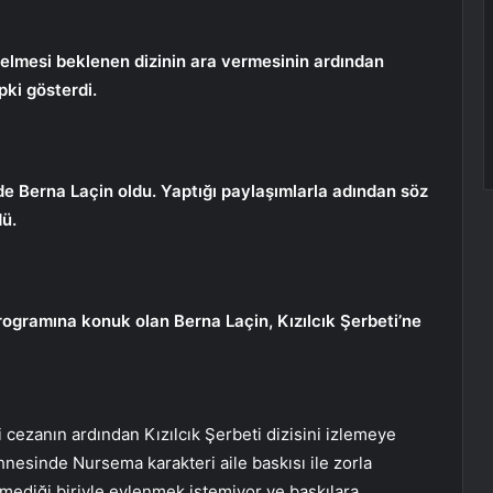
lmesi beklenen dizinin ara vermesinin ardından
pki gösterdi.
de Berna Laçin oldu. Yaptığı paylaşımlarla adından söz
dü.
ogramına konuk olan Berna Laçin, Kızılcık Şerbeti’ne
cezanın ardından Kızılcık Şerbeti dizisini izlemeye
esinde Nursema karakteri aile baskısı ile zorla
temediği biriyle evlenmek istemiyor ve baskılara