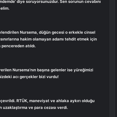
gündemde’ diye soruyorsunuzdur. Sen sorunun cevabını
çelim.
 evlendirilen Nursema, düğün gecesi o erkekle cinsel
a sınırlarına hakim olamayan adamı tehdit etmek için
pencereden atıldı.
verilen Nursema’nın başına gelenler ise yüreğimizi
zdeki acı gerçekler bizi vurdu!
 çevrildi. RTÜK, maneviyat ve ahlaka aykırı olduğu
an uzaklaştırma ve para cezası verdi.