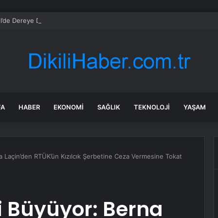
l’de Dereye Düşen Adam Kurtarıldı
FA
HABER
EKONOMI
SAĞLIK
TEKNOLOJI
YAŞAM
na Laçin’den RTÜK’ün Kızılcık Şerbetine Ceza Vermesine Tokat
bi Büyüyor: Berna