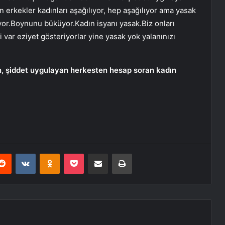
 erkekler kadınları aşağılıyor, hep aşağılıyor ama yasak
or.Boynunu büküyor.Kadın isyanı yasak.Biz onları
 var eziyet gösteriyorlar yine yasak yok yalanınızı
n, şiddet uygulayan herkesten hesap soran kadın
erest
Reddit
VKontakte
Odnoklassniki
Pocket
E-Posta ile paylaş
Yazdır