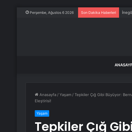
İnegö
Perşembe, Ağustos 6 2026
Son Dakika Haberleri
ANASAY
Anasayfa
/
Yaşam
/
Tepkiler Çığ Gibi Büyüyor: Ber
Eleştirisi!
Yaşam
Tepkiler Çığ Gi