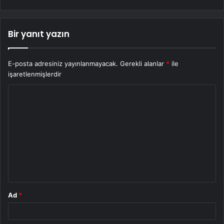
Bir yanıt yazın
E-posta adresiniz yayınlanmayacak.
Gerekli alanlar
*
ile
işaretlenmişlerdir
Y
o
r
u
m
*
Ad
*