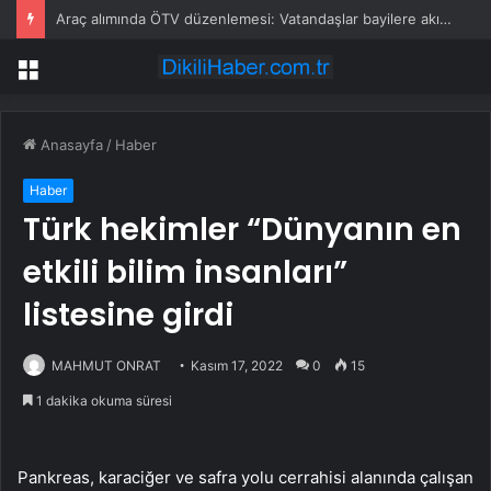
Araç alımında ÖTV düzenlemesi: Vatandaşlar bayilere akın etti
Menü
Anasayfa
/
Haber
Haber
Türk hekimler “Dünyanın en
etkili bilim insanları”
listesine girdi
MAHMUT ONRAT
Kasım 17, 2022
0
15
1 dakika okuma süresi
Pankreas, karaciğer ve safra yolu cerrahisi alanında çalışan