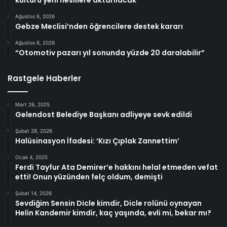
Ağustos 6, 2026
Gebze Meclisi’nden öğrencilere destek kararı
Ağustos 6, 2026
“Otomotiv pazarı yıl sonunda yüzde 20 daralabilir”
Rastgele Haberler
Mart 26, 2025
Gelendost Belediye Başkanı adliyeye sevk edildi
Şubat 28, 2026
Halüsinasyon İfadesi: ‘Kızı Çıplak Zannettim’
Ocak 4, 2025
Ferdi Tayfur Ata Demirer’e hakkını helal etmeden vefat
etti! Onun yüzünden felç oldum, demişti
Şubat 14, 2026
Sevdiğim Sensin Dicle kimdir, Dicle rolünü oynayan
Helin Kandemir kimdir, kaç yaşında, evli mi, bekar mı?