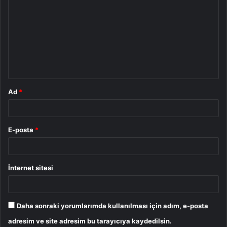
o
r
u
m
*
Ad
*
E-posta
*
İnternet sitesi
Daha sonraki yorumlarımda kullanılması için adım, e-posta
adresim ve site adresim bu tarayıcıya kaydedilsin.