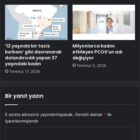
’12 yaşında bir taciz
Milyonlarca kadını
kurbanı’ gibi davranarak
etkileyen PCOS’un adı
dolandırıcılık yapan 37
değişiyor
yaşındaki kadın
Temmuz 3, 2026
Temmuz 17, 2026
Bir yanıt yazın
E-posta adresiniz yayınlanmayacak.
Gerekli alanlar
*
ile
işaretlenmişlerdir
Y