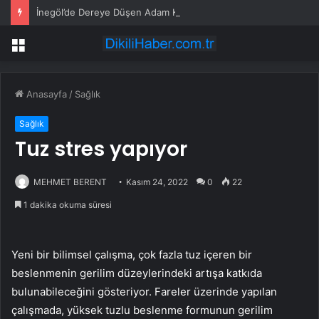
İnegöl’de Dereye Düşen Adam Kurtarıldı
Menü
Anasayfa
/
Sağlık
Sağlık
Tuz stres yapıyor
MEHMET BERENT
Kasım 24, 2022
0
22
1 dakika okuma süresi
Yeni bir bilimsel çalışma, çok fazla tuz içeren bir
beslenmenin gerilim düzeylerindeki artışa katkıda
bulunabileceğini gösteriyor. Fareler üzerinde yapılan
çalışmada, yüksek tuzlu beslenme formunun gerilim