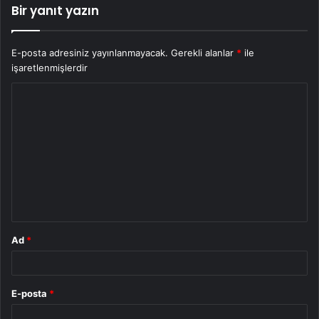
Bir yanıt yazın
E-posta adresiniz yayınlanmayacak.
Gerekli alanlar
*
ile
işaretlenmişlerdir
Y
o
r
u
m
*
Ad
*
E-posta
*