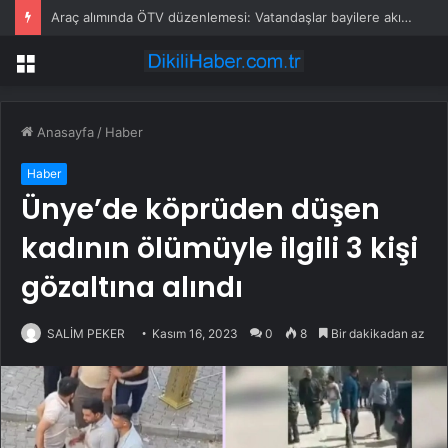
Araç alımında ÖTV düzenlemesi: Vatandaşlar bayilere akın etti
Menü
Anasayfa
/
Haber
Haber
Ünye’de köprüden düşen
kadının ölümüyle ilgili 3 kişi
gözaltına alındı
SALİM PEKER
Kasım 16, 2023
0
8
Bir dakikadan az