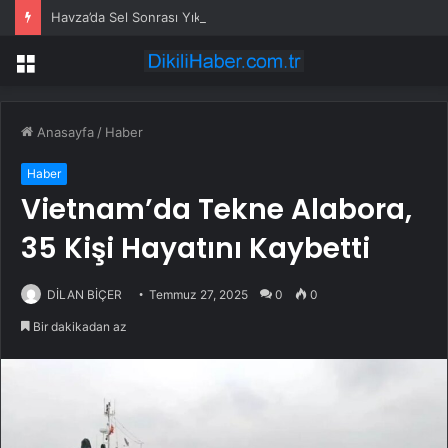
Havza’da Sel Sonrası Yıkım Çalışmaları Sürüyor
Menü
Anasayfa
/
Haber
Haber
Vietnam’da Tekne Alabora,
35 Kişi Hayatını Kaybetti
DİLAN BİÇER
Temmuz 27, 2025
0
0
Bir dakikadan az