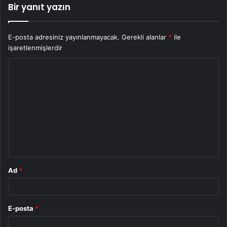
Bir yanıt yazın
E-posta adresiniz yayınlanmayacak.
Gerekli alanlar
*
ile
işaretlenmişlerdir
Y
o
r
u
m
*
Ad
*
E-posta
*