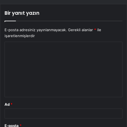
Bir yanıt yazın
E-posta adresiniz yayınlanmayacak.
Gerekli alanlar
*
ile
işaretlenmişlerdir
Y
o
r
u
m
*
Ad
*
E-posta
*