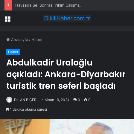
Havza’da Sel Sonrası Yıkım Çalışmaları Sürüyor
Menü
Anasayfa
/
Haber
Haber
Abdulkadir Uraloğlu
açıkladı: Ankara-Diyarbakır
turistik tren seferi başladı
DİLAN BİÇER
Nisan 19, 2024
0
0
1 dakika okuma süresi