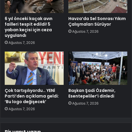
6 yıl önceki kaçak avın
Havza’da Sel Sonrası Yıkım
failleri tespit edildi! 5
Çalışmaları Sürüyor
yaban keçisi için ceza
Ağustos 7, 2026
uygulandı
Ağustos 7, 2026
Çok tartışılıyordu… YENİ
Başkan Şadi Özdemir,
Parti’den açıklama geldi:
Esentepeliler’i dinledi
‘Bu logo değişecek’
Ağustos 7, 2026
Ağustos 7, 2026