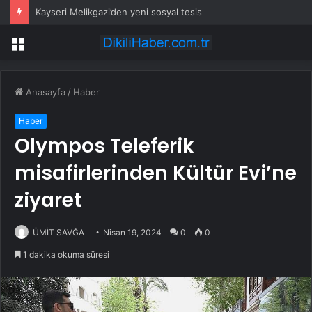
Kayseri Melikgazi’den yeni sosyal tesis
Menü
Anasayfa
/
Haber
Haber
Olympos Teleferik
misafirlerinden Kültür Evi’ne
ziyaret
ÜMİT SAVĞA
Nisan 19, 2024
0
0
1 dakika okuma süresi