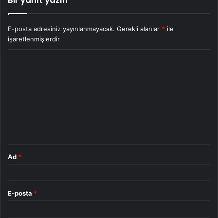
Bir yanıt yazın
E-posta adresiniz yayınlanmayacak.
Gerekli alanlar
*
ile
işaretlenmişlerdir
Y
o
r
u
m
*
Ad
*
E-posta
*