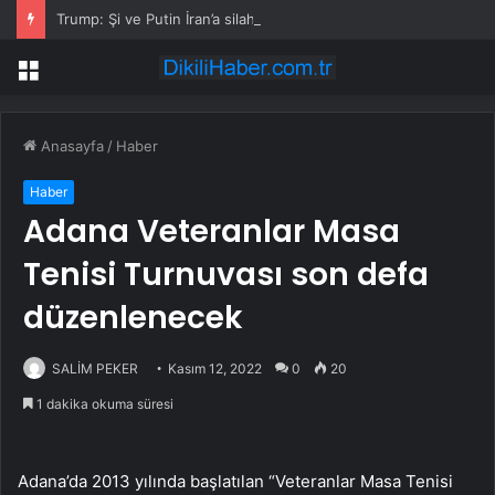
Trump: Şi ve Putin İran’a silah satmayacaklarını söyledi
Menü
Anasayfa
/
Haber
Haber
Adana Veteranlar Masa
Tenisi Turnuvası son defa
düzenlenecek
SALİM PEKER
Kasım 12, 2022
0
20
1 dakika okuma süresi
Adana’da 2013 yılında başlatılan “Veteranlar Masa Tenisi