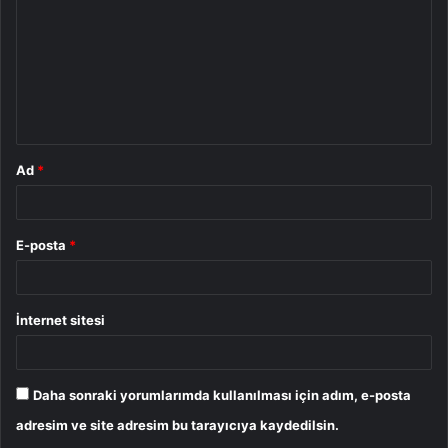
r
u
m
*
Ad
*
E-posta
*
İnternet sitesi
Daha sonraki yorumlarımda kullanılması için adım, e-posta
adresim ve site adresim bu tarayıcıya kaydedilsin.