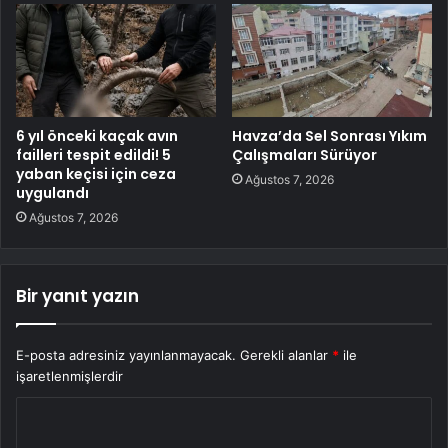
6 yıl önceki kaçak avın
Havza’da Sel Sonrası Yıkım
failleri tespit edildi! 5
Çalışmaları Sürüyor
yaban keçisi için ceza
Ağustos 7, 2026
uygulandı
Ağustos 7, 2026
Bir yanıt yazın
E-posta adresiniz yayınlanmayacak.
Gerekli alanlar
*
ile
işaretlenmişlerdir
Y
o