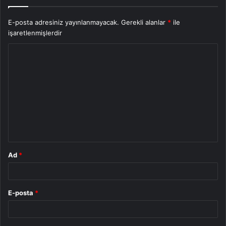
E-posta adresiniz yayınlanmayacak.
Gerekli alanlar
*
ile
işaretlenmişlerdir
Y
o
r
u
m
*
Ad
*
E-posta
*