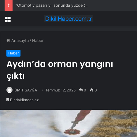
“Otomotiv pazarı yıl sonunda yüzde 20 daralabilir”
Menü
Anasayfa
/
Haber
Haber
Aydın’da orman yangını
çıktı
ÜMİT SAVĞA
Temmuz 12, 2025
0
0
Bir dakikadan az