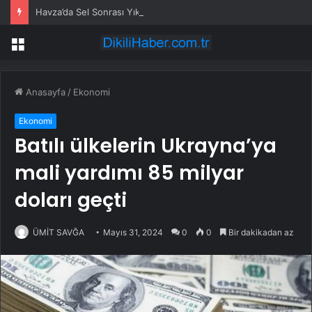
Havza’da Sel Sonrası Yıkım Çalışmaları Sürüyor
Menü
Anasayfa
/
Ekonomi
Ekonomi
Batılı ülkelerin Ukrayna’ya
mali yardımı 85 milyar
doları geçti
ÜMİT SAVĞA
Mayıs 31, 2024
0
0
Bir dakikadan az