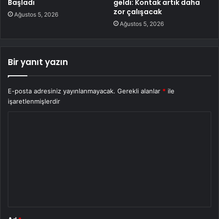
Başladı
geldi: Kontak artık daha
zor çalışacak
Ağustos 5, 2026
Ağustos 5, 2026
Bir yanıt yazın
E-posta adresiniz yayınlanmayacak.
Gerekli alanlar
*
ile
işaretlenmişlerdir
Y
o
r
u
m
*