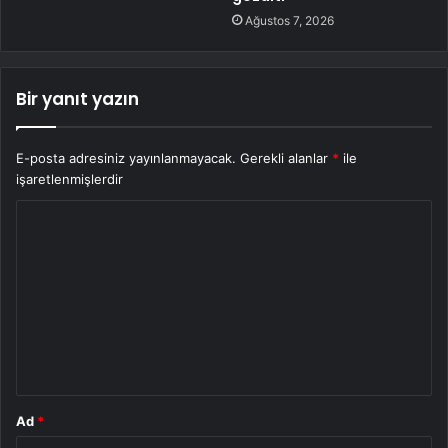
Ağustos 7, 2026
Bir yanıt yazın
E-posta adresiniz yayınlanmayacak.
Gerekli alanlar
*
ile
işaretlenmişlerdir
Y
o
r
u
m
*
Ad
*