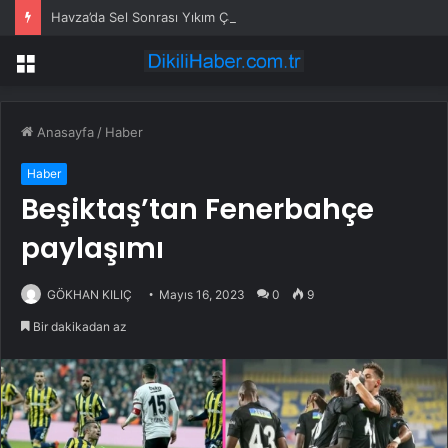
Havza’da Sel Sonrası Yıkım Çalışmaları Sürüyor
Menü
Anasayfa
/
Haber
Haber
Beşiktaş’tan Fenerbahçe
paylaşımı
GÖKHAN KILIÇ
Mayıs 16, 2023
0
9
Bir dakikadan az