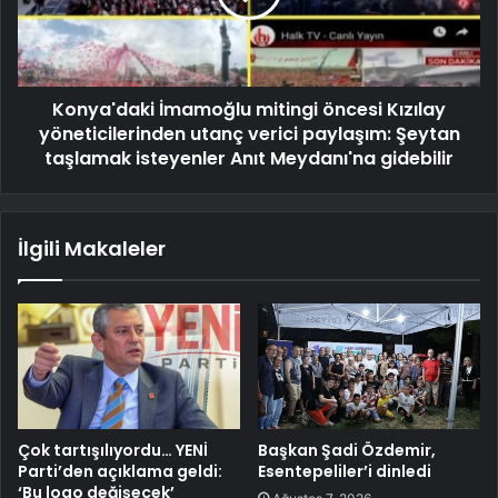
Konya'daki İmamoğlu mitingi öncesi Kızılay
yöneticilerinden utanç verici paylaşım: Şeytan
taşlamak isteyenler Anıt Meydanı'na gidebilir
İlgili Makaleler
Çok tartışılıyordu… YENİ
Başkan Şadi Özdemir,
Parti’den açıklama geldi:
Esentepeliler’i dinledi
‘Bu logo değişecek’