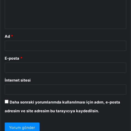
u
m
*
Ad
*
E-posta
*
İnternet sitesi
Daha sonraki yorumlarımda kullanılması için adım, e-posta
adresim ve site adresim bu tarayıcıya kaydedilsin.