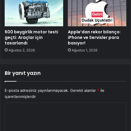
600 beygirlik motor testi
Apple’dan rekor bilanço:
geçti: Araçlar için
iPhone ve Servisler para
tasarlandı
basıyor!
Ağustos 2, 2026
Ağustos 1, 2026
Bir yanıt yazın
E-posta adresiniz yayınlanmayacak.
Gerekli alanlar
*
ile
işaretlenmişlerdir
Y
o
r