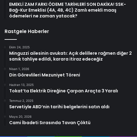
EMEKLİ ZAM FARKI ÖDEME TARİHLERİ SON DAKİKA! SSK-
Bağ-Kur Emeklisi (4A, 4B, 4C) Zamlı emekli maaş
ödemeleri ne zaman yatacak?
Rastgele Haberler
Ekim 24, 2025
Minguzzi ailesinin avukatı: Açık delillere rağmen diğer 2
sanık tahliye edildi, karara itiraz edeceğiz
Nisan 1, 2026
Din Görevlileri Mezuniyet Töreni
Haziran 13, 2025
Tokat’ta Elektrik Direğine Çarpan Araçta 3 Yaralı
Temmuz 2, 2025
Servetiyle ABD’nin tarihi belgelerini satın aldı
Mayıs 20, 2026
Cami İbadeti Sırasında Tavan Çöktü