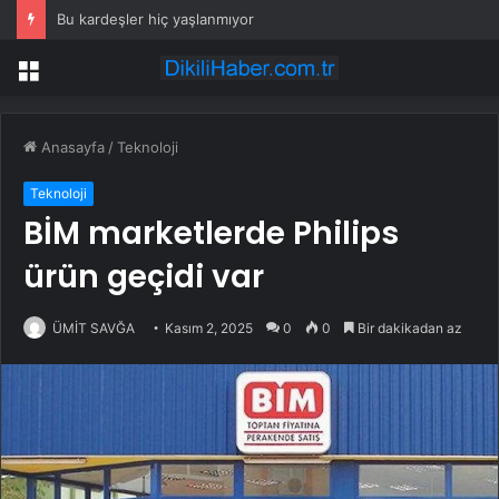
Bu kardeşler hiç yaşlanmıyor
Menü
Anasayfa
/
Teknoloji
Teknoloji
BİM marketlerde Philips
ürün geçidi var
ÜMİT SAVĞA
Kasım 2, 2025
0
0
Bir dakikadan az