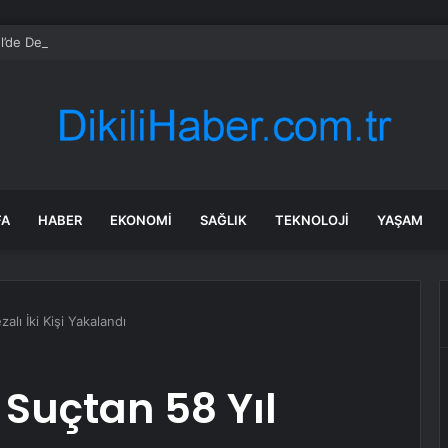
l’de Dereye Düşen Adam Kurtarıldı
FA
HABER
EKONOMI
SAĞLIK
TEKNOLOJI
YAŞAM
alı İki Kişi Yakalandı
Suçtan 58 Yıl