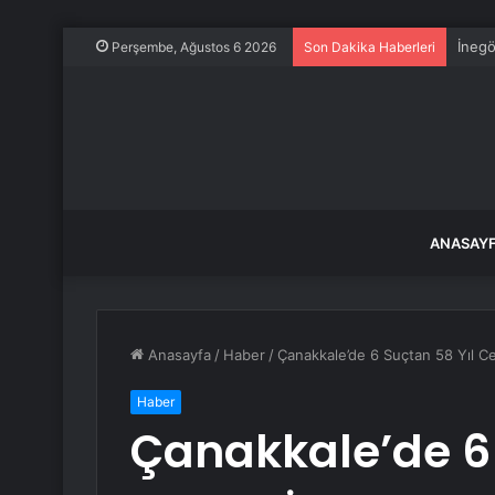
İnegö
Perşembe, Ağustos 6 2026
Son Dakika Haberleri
ANASAY
Anasayfa
/
Haber
/
Çanakkale’de 6 Suçtan 58 Yıl Cez
Haber
Çanakkale’de 6 