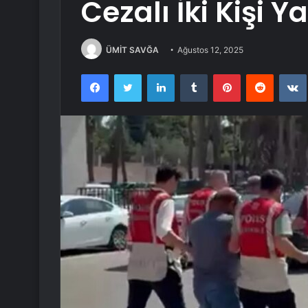
Cezalı İki Kişi 
ÜMİT SAVĞA
Ağustos 12, 2025
Facebook
Twitter
LinkedIn
Tumblr
Pinterest
Reddit