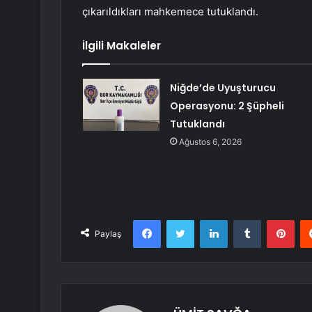
çıkarıldıkları mahkemece tutuklandı.
İlgili Makaleler
Niğde’de Uyuşturucu
Operasyonu: 2 Şüpheli
Tutuklandı
Ağustos 6, 2026
Facebook
Twitter
LinkedIn
Tumblr
Pint
Paylaş