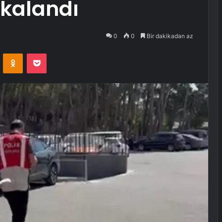
Yakalandı
0
0
Bir dakikadan az
VKontakte
Odnoklassniki
Pocket