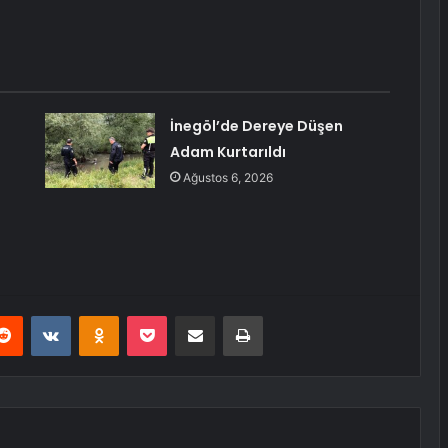
İnegöl’de Dereye Düşen
Adam Kurtarıldı
Ağustos 6, 2026
erest
Reddit
VKontakte
Odnoklassniki
Pocket
E-Posta ile paylaş
Yazdır