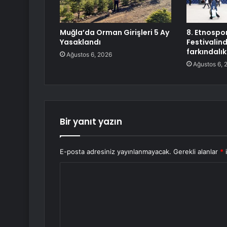
Muğla’da Orman Girişleri 5 Ay
8. Etnospor
Yasaklandı
Festivalin
farkındalık
Ağustos 6, 2026
Ağustos 6, 
Bir yanıt yazın
E-posta adresiniz yayınlanmayacak.
Gerekli alanlar
*
i
Y
o
r
u