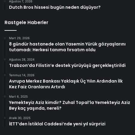
Ağustos 7, 2026
Dutch Bros hissesi bugün neden düşüyor?
Rastgele Haberler
Mart 29, 2026
8 gündür hastanede olan Yasemin Yürük gözyaşlarını
tutamadı: Herkesi tanıma fırsatım oldu
Ağustos 28, 2024
Trabzon’da Filistin’e destek yürüyüşü gerçekleştirildi
Temmuz 14, 2026
Avrupa Merkez Bankası Yaklaşık Üç Yılın Ardından İlk
Kez Faiz Oranlarını Artırdı
Mart 6, 2025
Yemekteyiz Aziz kimdir? Zuhal Topal’la Yemekteyiz Aziz
Bey kaç yaşında, nereli?
Aralık 30, 2025
İETT’den İstiklal Caddesi’nde yeni yıl sürprizi