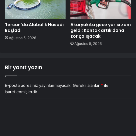
Tercan’da Alabalık Hasadı
Akaryakıta gece yarısı zam
Başladı
geldi: Kontak artık daha
zor çalışacak
Ağustos 5, 2026
Ağustos 5, 2026
Bir yanıt yazın
E-posta adresiniz yayınlanmayacak.
Gerekli alanlar
*
ile
işaretlenmişlerdir
Y
o
r
u