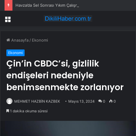
Havza’da Sel Sonrası Yıkım Çalışmaları Sürüyor
Menü
Anasayfa
/
Ekonomi
Ekonomi
Çin’in CBDC’si, gizlilik
endişeleri nedeniyle
benimsenmekte zorlanıyor
MEHMET HAZBİN KAZBEK
Mayıs 13, 2024
0
0
1 dakika okuma süresi