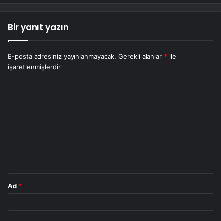
Bir yanıt yazın
E-posta adresiniz yayınlanmayacak.
Gerekli alanlar
*
ile
işaretlenmişlerdir
Y
o
r
u
m
*
Ad
*