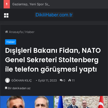
Gaziantep, Yeni Spor Salonu’nda Voleybol Şampiyonası Düzenledi
Menü
Anasayfa
/
Haber
Haber
Dışişleri Bakanı Fidan, NATO
Genel Sekreteri Stoltenberg
ile telefon görüşmesi yaptı
GÖKHAN KILIÇ
Eylül 11, 2023
0
11
Bir dakikadan az