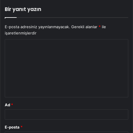
Bir yanıt yazın
E-posta adresiniz yayınlanmayacak.
Gerekli alanlar
*
ile
işaretlenmişlerdir
Y
o
r
u
m
*
Ad
*
E-posta
*