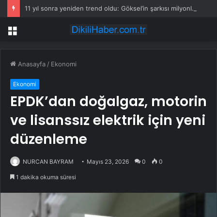
11 yıl sonra yeniden trend oldu: Göksel’in şarkısı milyonlara ulaştı
Menü
Anasayfa
/
Ekonomi
Ekonomi
EPDK’dan doğalgaz, motorin
ve lisanssız elektrik için yeni
düzenleme
NURCAN BAYRAM
Mayıs 23, 2026
0
0
1 dakika okuma süresi