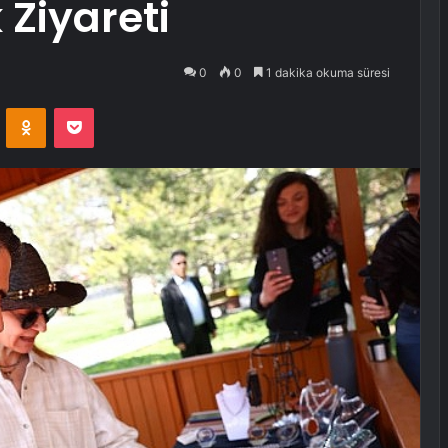
Ziyareti
0
0
1 dakika okuma süresi
VKontakte
Odnoklassniki
Pocket