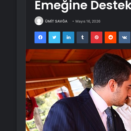
Emeğine Destek 
ÜMİT SAVĞA
Mayıs 16, 2026
Facebook
Twitter
LinkedIn
Tumblr
Pinterest
Reddit