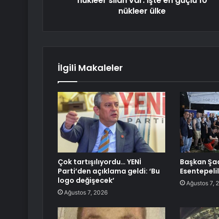
nükleer silah var: İşte en güçlü 10
nükleer ülke
İlgili Makaleler
Çok tartışılıyordu… YENİ
Başkan Şad
Parti’den açıklama geldi: ‘Bu
Esentepelil
logo değişecek’
Ağustos 7, 
Ağustos 7, 2026