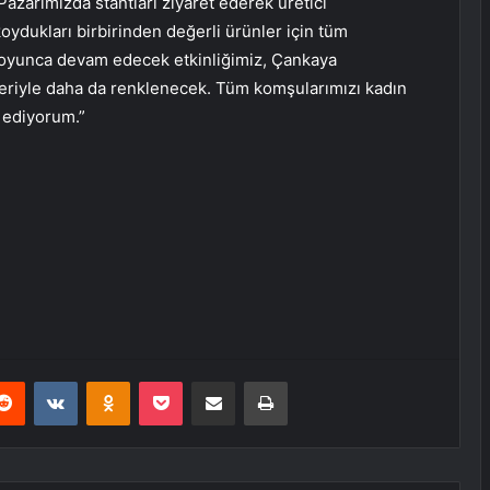
azarımızda stantları ziyaret ederek üretici
koydukları birbirinden değerli ürünler için tüm
boyunca devam edecek etkinliğimiz, Çankaya
leriyle daha da renklenecek. Tüm komşularımızı kadın
 ediyorum.”
erest
Reddit
VKontakte
Odnoklassniki
Pocket
E-Posta ile paylaş
Yazdır