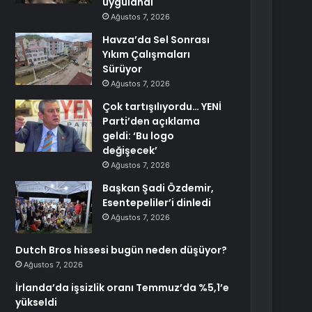
uygulandı
Ağustos 7, 2026
Havza’da Sel Sonrası
Yıkım Çalışmaları
Sürüyor
Ağustos 7, 2026
Çok tartışılıyordu… YENİ
Parti’den açıklama
geldi: ‘Bu logo
değişecek’
Ağustos 7, 2026
Başkan Şadi Özdemir,
Esentepeliler’i dinledi
Ağustos 7, 2026
Dutch Bros hissesi bugün neden düşüyor?
Ağustos 7, 2026
İrlanda’da işsizlik oranı Temmuz’da %5,1’e
yükseldi