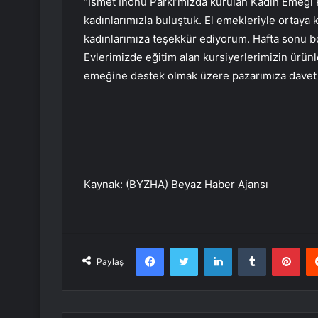
“İsmet İnönü Parkı’mızda kurulan Kadın Emeği P
kadınlarımızla buluştuk. El emekleriyle ortaya 
kadınlarımıza teşekkür ediyorum. Hafta sonu 
Evlerimizde eğitim alan kursiyerlerimizin ürün
emeğine destek olmak üzere pazarımıza davet
Kaynak: (BYZHA) Beyaz Haber Ajansı
Facebook
Twitter
LinkedIn
Tumblr
Pint
Paylaş