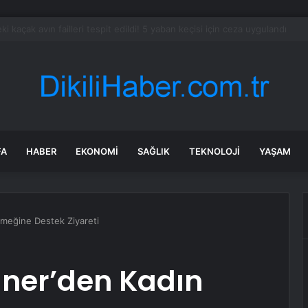
Sel Sonrası Yıkım Çalışmaları Sürüyor
FA
HABER
EKONOMI
SAĞLIK
TEKNOLOJI
YAŞAM
meğine Destek Ziyareti
ner’den Kadın