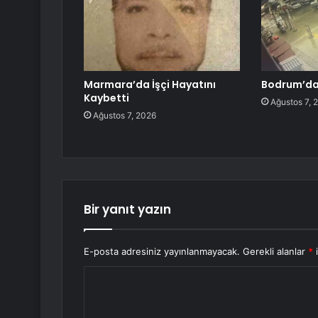
Marmara’da İşçi Hayatını
Bodrum’da
Kaybetti
Ağustos 7, 
Ağustos 7, 2026
Bir yanıt yazın
E-posta adresiniz yayınlanmayacak.
Gerekli alanlar
*
i
Y
o