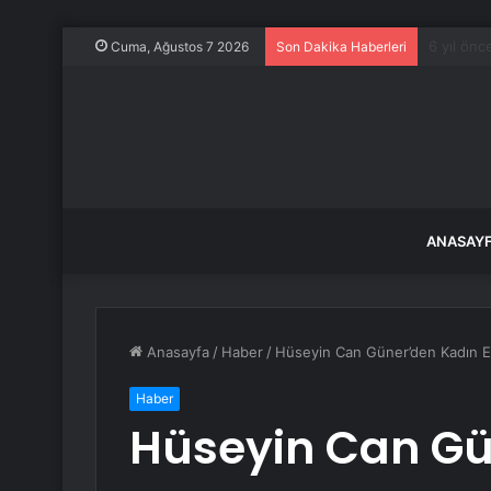
Havza’da 
Cuma, Ağustos 7 2026
Son Dakika Haberleri
ANASAY
Anasayfa
/
Haber
/
Hüseyin Can Güner’den Kadın E
Haber
Hüseyin Can Gü