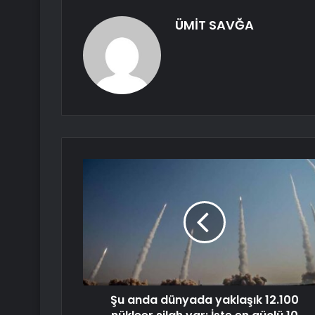
ÜMİT SAVĞA
Şu anda dünyada yaklaşık 12.100